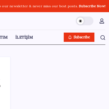
o our newsletter & never miss our best posts.
Subscribe Now!
TIM
İLETİŞİM
Subscribe
ı
SON YAZILAR
Konutlar Ekim 2026’da tamam