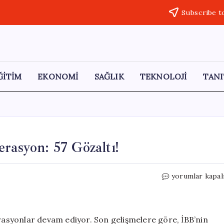
Subscribe t
ĞİTİM
EKONOMİ
SAĞLIK
TEKNOLOJİ
TANI
rasyon: 57 Gözaltı!
İBB
yorumlar kapal
İştiraki
Boğaziçi
AŞ’ye
Operasyon:
erasyonlar devam ediyor. Son gelişmelere göre, İBB’nin