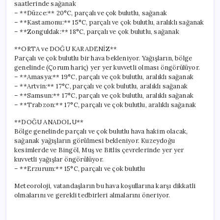
saatlerinde sağanak
– **Düzce:** 20°C, parçalı ve çok bulutlu, sağanak
– **Kastamonu:** 15°C, parçalı ve çok bulutlu, aralıklı sağanak
– **Zonguldak:** 18°C, parçalı ve çok bulutlu, sağanak
**ORTA ve DOĞU KARADENİZ**
Parçalı ve çok bulutlu bir hava bekleniyor. Yağışların, bölge
genelinde (Çorum hariç) yer yer kuvvetli olması öngörülüyor.
– **Amasya:** 19°C, parçalı ve çok bulutlu, aralıklı sağanak
– **Artvin:** 17°C, parçalı ve çok bulutlu, aralıklı sağanak
– **Samsun:** 17°C, parçalı ve çok bulutlu, aralıklı sağanak
– **Trabzon:** 17°C, parçalı ve çok bulutlu, aralıklı sağanak
**DOĞU ANADOLU**
Bölge genelinde parçalı ve çok bulutlu hava hakim olacak,
sağanak yağışların görülmesi bekleniyor. Kuzeydoğu
kesimlerde ve Bingöl, Muş ve Bitlis çevrelerinde yer yer
kuvvetli yağışlar öngörülüyor.
– **Erzurum:** 15°C, parçalı ve çok bulutlu
Meteoroloji, vatandaşların bu hava koşullarına karşı dikkatli
olmalarını ve gerekli tedbirleri almalarını öneriyor.