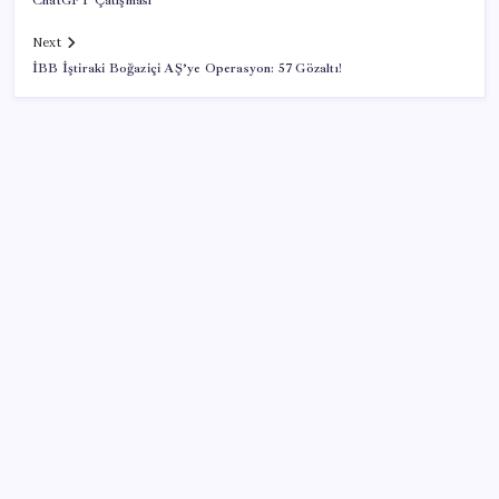
ChatGPT Çatışması
Next
İBB İştiraki Boğaziçi AŞ’ye Operasyon: 57 Gözaltı!
SON YAZILAR
Konutlar Ekim 2026’da tamam
VakıfBank ikinci çeyrekte 16,7 milyar TL net kâr elde
etti
Zihin Okuyan Yapay Zeka Firması: Beynini Okutana
50 Dolar