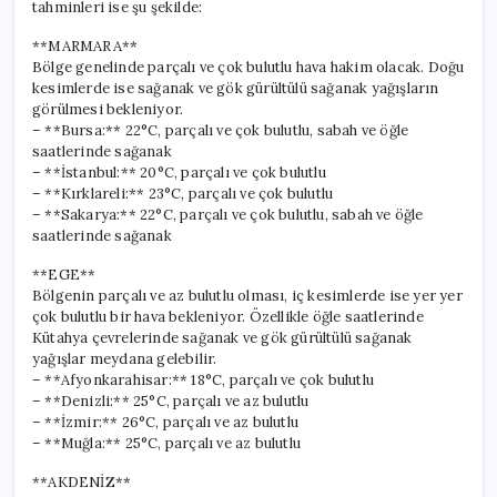
tahminleri ise şu şekilde:
**MARMARA**
Bölge genelinde parçalı ve çok bulutlu hava hakim olacak. Doğu
kesimlerde ise sağanak ve gök gürültülü sağanak yağışların
görülmesi bekleniyor.
– **Bursa:** 22°C, parçalı ve çok bulutlu, sabah ve öğle
saatlerinde sağanak
– **İstanbul:** 20°C, parçalı ve çok bulutlu
– **Kırklareli:** 23°C, parçalı ve çok bulutlu
– **Sakarya:** 22°C, parçalı ve çok bulutlu, sabah ve öğle
saatlerinde sağanak
**EGE**
Bölgenin parçalı ve az bulutlu olması, iç kesimlerde ise yer yer
çok bulutlu bir hava bekleniyor. Özellikle öğle saatlerinde
Kütahya çevrelerinde sağanak ve gök gürültülü sağanak
yağışlar meydana gelebilir.
– **Afyonkarahisar:** 18°C, parçalı ve çok bulutlu
– **Denizli:** 25°C, parçalı ve az bulutlu
– **İzmir:** 26°C, parçalı ve az bulutlu
– **Muğla:** 25°C, parçalı ve az bulutlu
**AKDENİZ**