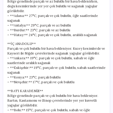
Bölge genelinde parçalı ve az bulutlu bir hava beklenirken,
doğu kesimlerinde yer yer çok bulutlu ve sağanak yağışlar
görülebilir.
– **Adana:** 27°C, parçalı ve çok bulutlu, öğle saatlerinde
sağanak
– **Antalya:** 29°C, parçalı ve az bulutlu
– **Burdur:** 23°C, parçalı ve az bulutlu
– **Hatay:** 24°C, parçalı ve çok bulutlu, aralıklı sağanak
**İÇ ANADOLU**
Parçalı ve çok bulutlu bir hava bekleniyor. Kuzey kesimlerde ve
Kayseri ile Niğde çevrelerinde sağanak yağışlar görülebilir.
– **Ankara:** 19°C, parçalı ve çok bulutlu, sabah ve öğle
saatlerinde aralıklı sağanak
– **Eskişehir:** 19°C, parçalı ve çok bulutlu, sabah saatlerinde
sağanak
– **Konya:** 23°C, parçalı bulutlu
– **Nevşehir:** 17°C, parçalı ve çok bulutlu
**BATI KARADENİZ**
Bölge genelinde parçalı ve çok bulutlu bir hava bekleniyor.
Bartın, Kastamonu ve Sinop çevrelerinde yer yer kuvvetli
yağışlar görülebilir.
– **Bolu:** 15°C, parçalı ve çok bulutlu, sabah ve öğle