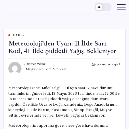
Skip
to
content
HABER
Meteoroloji’den Uyarı: 11 İlde Sarı
Kod, 41 İlde Şiddetli Yağış Bekleniyor
Meteoroloji’den
By
Murat Yıldız
yorumlar kapalı
Uyarı:
18 Mayıs 2026
2 Min Read
11
İlde
Sarı
Meteoroloji Genel Müdürlüğü, 81 il için saatlik hava durumu
Kod,
tahminlerini güncelledi. 18 Mayıs 2026 tarihinde, saat 12.00 ile
41
İlde
18.00 arasında 41 ilde şiddetli yağış olacağına dair uyarı
Şiddetli
yapıldı. Özellikle Orta ve Doğu Karadeniz, Doğu Anadolu’nun
Yağış
kuzeydoğusu ile Bartın, Kastamonu, Sinop, Bingöl, Muş ve
Bekleniyor
Bitlis çevrelerinde yer yer kuvvetli yağışlar bekleniyor.
için
Meteoroloji’nin raporuna göre, illere göre hava durumu