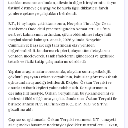
tutuklanmasının ardından, ailesinin diğer bireylerinin olayın
üstünü örtmeye çalıştığı ve konuyla ilgili dikkatleri farklı
yönlere çekmeye çalıştıkları belirlendi.
E.T., 14 ay hapis yattıktan sonra, Nevşehir 1’inci Ağır Ceza
Mahkemesi’nde delil yetersizliğinden beraat etti. E.T.’nin
serbest kalmasının ardından, çiftin öldürülmesi olayı faili
meçhul olarak kalmıştı. Ancak, 2026 yılında Nevşehir
Cumhuriyet Başsavcılığı tarafından olay yeniden
değerlendirildi. Jandarma ekipleri, olayın tüm detaylarını
yeniden inceleyerek, tanık ifadelerini güncelledi ve gizlilikle
teknik ve fiziki takip çalışmalarını sürdürdü.
Yapılan araştırmalar sonucunda, olaydan sonra psikolojik
çöküntü yaşayan Özkan Teryaki’nin, kabuslar görerek sık sık
uykusundan uyandığı belirlendi. Ekipler, Özkan Teryaki ve
onunla irtibatlı kişileri yakın takibe aldı. Soruşturmanın
derinleştirilmesiyle, Özkan Teryaki’nin, büyükannelerini ve
dedesini öldürdüğü ortaya çıktı. Jandarma, Özkan Teryaki ile
birlikte annesi N.T., N.T.’nin kızı R.Ç., E.P., M.G. ve S.T.’yi
gözaltına aldı.
Çapraz sorgulamada, Özkan Teryaki ve annesi N.T., cinayeti
aile içindeki husumet nedeniyle işlediklerini itiraf etti. Özkan,