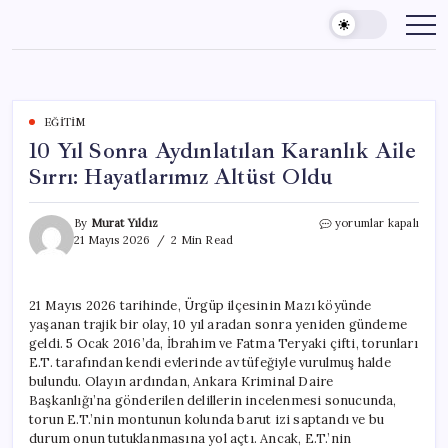
Skip
to
content
EĞITIM
10 Yıl Sonra Aydınlatılan Karanlık Aile
Sırrı: Hayatlarımız Altüst Oldu
10
By
Murat Yıldız
yorumlar kapalı
Yıl
21 Mayıs 2026
2 Min Read
Sonra
Aydınlatılan
Karanlık
21 Mayıs 2026 tarihinde, Ürgüp ilçesinin Mazı köyünde
Aile
yaşanan trajik bir olay, 10 yıl aradan sonra yeniden gündeme
Sırrı:
Hayatlarımız
geldi. 5 Ocak 2016’da, İbrahim ve Fatma Teryaki çifti, torunları
Altüst
E.T. tarafından kendi evlerinde av tüfeğiyle vurulmuş halde
Oldu
bulundu. Olayın ardından, Ankara Kriminal Daire
için
Başkanlığı’na gönderilen delillerin incelenmesi sonucunda,
torun E.T.’nin montunun kolunda barut izi saptandı ve bu
durum onun tutuklanmasına yol açtı. Ancak, E.T.’nin