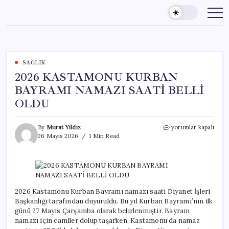
Skip
to
content
SAĞLIK
2026 KASTAMONU KURBAN
BAYRAMI NAMAZI SAATİ BELLİ
OLDU
2026
By
Murat Yıldız
yorumlar kapalı
KASTAMONU
26 Mayıs 2026
1 Min Read
KURBAN
BAYRAMI
NAMAZI
SAATİ
BELLİ
OLDU
2026 Kastamonu Kurban Bayramı namazı saati Diyanet İşleri
için
Başkanlığı tarafından duyuruldu. Bu yıl Kurban Bayramı’nın ilk
günü 27 Mayıs Çarşamba olarak belirlenmiştir. Bayram
namazı için camiler dolup taşarken, Kastamonu’da namaz