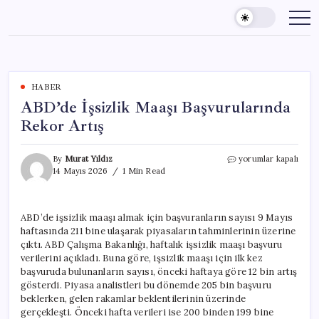
Skip
to
content
HABER
ABD’de İşsizlik Maaşı Başvurularında
Rekor Artış
ABD’de
By
Murat Yıldız
yorumlar kapalı
İşsizlik
14 Mayıs 2026
1 Min Read
Maaşı
Başvurularında
Rekor
ABD’de işsizlik maaşı almak için başvuranların sayısı 9 Mayıs
Artış
haftasında 211 bine ulaşarak piyasaların tahminlerinin üzerine
için
çıktı. ABD Çalışma Bakanlığı, haftalık işsizlik maaşı başvuru
verilerini açıkladı. Buna göre, işsizlik maaşı için ilk kez
başvuruda bulunanların sayısı, önceki haftaya göre 12 bin artış
gösterdi. Piyasa analistleri bu dönemde 205 bin başvuru
beklerken, gelen rakamlar beklentilerinin üzerinde
gerçekleşti. Önceki hafta verileri ise 200 binden 199 bine