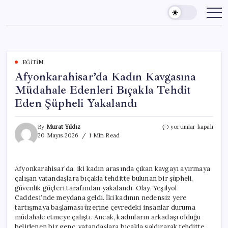
Skip
to
content
EĞITIM
Afyonkarahisar’da Kadın Kavgasına
Müdahale Edenleri Bıçakla Tehdit
Eden Şüpheli Yakalandı
Afyonkarahisar’da
By
Murat Yıldız
yorumlar kapalı
Kadın
20 Mayıs 2026
1 Min Read
Kavgasına
Müdahale
Edenleri
Afyonkarahisar’da, iki kadın arasında çıkan kavgayı ayırmaya
Bıçakla
çalışan vatandaşlara bıçakla tehditte bulunan bir şüpheli,
Tehdit
Eden
güvenlik güçleri tarafından yakalandı. Olay, Yeşilyol
Şüpheli
Caddesi’nde meydana geldi. İki kadının nedensiz yere
Yakalandı
tartışmaya başlaması üzerine çevredeki insanlar duruma
için
müdahale etmeye çalıştı. Ancak, kadınların arkadaşı olduğu
belirlenen bir genç, vatandaşlara bıçakla saldırarak tehditte