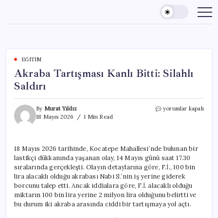
Skip
to
content
EĞITIM
Akraba Tartışması Kanlı Bitti: Silahlı
Saldırı
Akraba
By
Murat Yıldız
yorumlar kapalı
Tartışması
18 Mayıs 2026
1 Min Read
Kanlı
Bitti:
Silahlı
18 Mayıs 2026 tarihinde, Kocatepe Mahallesi’nde bulunan bir
Saldırı
lastikçi dükkanında yaşanan olay, 14 Mayıs günü saat 17.30
için
sıralarında gerçekleşti. Olayın detaylarına göre, F.İ., 100 bin
lira alacaklı olduğu akrabası Nabi S.’nin iş yerine giderek
borcunu talep etti. Ancak iddialara göre, F.İ. alacaklı olduğu
miktarın 100 bin lira yerine 2 milyon lira olduğunu belirtti ve
bu durum iki akraba arasında ciddi bir tartışmaya yol açtı.