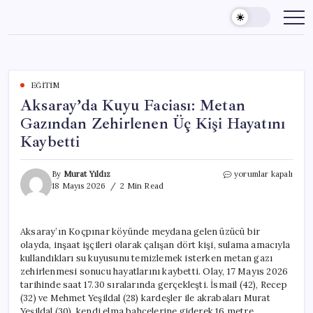
Skip
to
content
EĞITIM
Aksaray’da Kuyu Faciası: Metan
Gazından Zehirlenen Üç Kişi Hayatını
Kaybetti
Aksaray’da
By
Murat Yıldız
yorumlar kapalı
Kuyu
18 Mayıs 2026
2 Min Read
Faciası:
Metan
Gazından
Aksaray’ın Koçpınar köyünde meydana gelen üzücü bir
Zehirlenen
olayda, inşaat işçileri olarak çalışan dört kişi, sulama amacıyla
Üç
Kişi
kullandıkları su kuyusunu temizlemek isterken metan gazı
Hayatını
zehirlenmesi sonucu hayatlarını kaybetti. Olay, 17 Mayıs 2026
Kaybetti
tarihinde saat 17.30 sıralarında gerçekleşti. İsmail (42), Recep
için
(32) ve Mehmet Yeşildal (28) kardeşler ile akrabaları Murat
Yeşildal (30), kendi elma bahçelerine giderek 16 metre