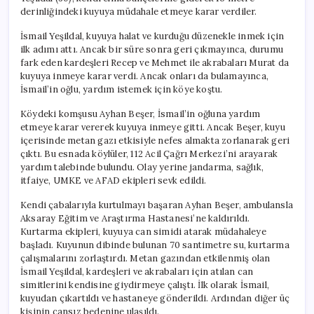
derinliğindeki kuyuya müdahale etmeye karar verdiler.
İsmail Yeşildal, kuyuya halat ve kurduğu düzenekle inmek için
ilk adımı attı. Ancak bir süre sonra geri çıkmayınca, durumu
fark eden kardeşleri Recep ve Mehmet ile akrabaları Murat da
kuyuya inmeye karar verdi. Ancak onları da bulamayınca,
İsmail’in oğlu, yardım istemek için köye koştu.
Köydeki komşusu Ayhan Beşer, İsmail’in oğluna yardım
etmeye karar vererek kuyuya inmeye gitti. Ancak Beşer, kuyu
içerisinde metan gazı etkisiyle nefes almakta zorlanarak geri
çıktı. Bu esnada köylüler, 112 Acil Çağrı Merkezi’ni arayarak
yardım talebinde bulundu. Olay yerine jandarma, sağlık,
itfaiye, UMKE ve AFAD ekipleri sevk edildi.
Kendi çabalarıyla kurtulmayı başaran Ayhan Beşer, ambulansla
Aksaray Eğitim ve Araştırma Hastanesi’ne kaldırıldı.
Kurtarma ekipleri, kuyuya can simidi atarak müdahaleye
başladı. Kuyunun dibinde bulunan 70 santimetre su, kurtarma
çalışmalarını zorlaştırdı. Metan gazından etkilenmiş olan
İsmail Yeşildal, kardeşleri ve akrabaları için atılan can
simitlerini kendisine giydirmeye çalıştı. İlk olarak İsmail,
kuyudan çıkartıldı ve hastaneye gönderildi. Ardından diğer üç
kişinin cansız bedenine ulaşıldı.