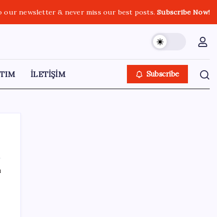
o our newsletter & never miss our best posts.
Subscribe Now!
TIM
İLETİŞİM
Subscribe
ı
SON YAZILAR
Canan Karatay sağlıklı yaşamın sırrını tek
tek açıkladı! ‘Botoksla düzelmez, bu mineral