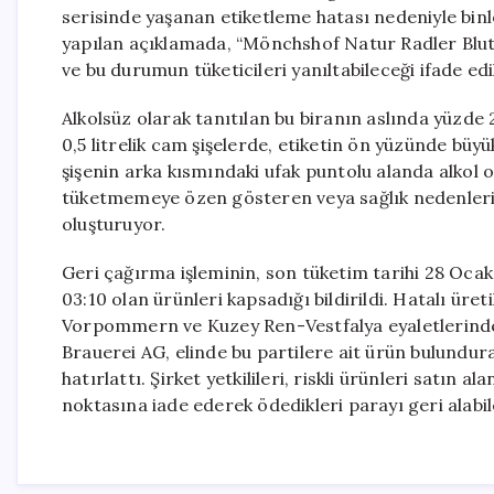
serisinde yaşanan etiketleme hatası nedeniyle binl
yapılan açıklamada, “Mönchshof Natur Radler Blutor
ve bu durumun tüketicileri yanıltabileceği ifade edi
Alkolsüz olarak tanıtılan bu biranın aslında yüzde 2
0,5 litrelik cam şişelerde, etiketin ön yüzünde büy
şişenin arka kısmındaki ufak puntolu alanda alkol o
tüketmemeye özen gösteren veya sağlık nedenleriyle
oluşturuyor.
Geri çağırma işleminin, son tüketim tarihi 28 Ocak 
03:10 olan ürünleri kapsadığı bildirildi. Hatalı ür
Vorpommern ve Kuzey Ren-Vestfalya eyaletlerinde
Brauerei AG, elinde bu partilere ait ürün bulundura
hatırlattı. Şirket yetkilileri, riskli ürünleri satın 
noktasına iade ederek ödedikleri parayı geri alabi