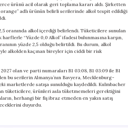
Acil
erce ürünü acil olarak geri toplama kararı aldı. Şirketten
Olarak
ange” adlı ürünün belirli serilerinde alkol tespit edildiği
Toplatılıyor
ldi.
için
,5 oranında alkol içerdiği belirlendi. Tüketicilere sunulan
ük harflerle “Yüzde 0,0 Alkol” ifadesi bulunmasına karşın,
ranının yüzde 2,5 olduğu belirtildi. Bu durum, alkol
 alkolden kaçınan bireyler için ciddi bir risk
2027 olan ve parti numaraları B1 03:08, B1 03:09 ile B1
etilen bu serilerin Almanya’nın Bavyera, Mecklenburg-
ki marketlerde satışa sunulduğu kaydedildi. Kulmbacher
n tüketicilere, ürünleri asla tüketmemeleri gerektiğini
alanların, herhangi bir fiş ibraz etmeden en yakın satış
leceklerini duyurdu.