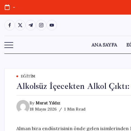
Skip
-
to
content
https://www.facebook.com/
https://twitter.com/
https://t.me/
https://www.instagram.com/
https://youtube.com/
ANA SAYFA
E
EĞITIM
Alkolsüz İçecekten Alkol Çıktı:
By
Murat Yıldız
18 Mayıs 2026
1 Min Read
Alman bira endüstrisinin önde gelen isimlerinden