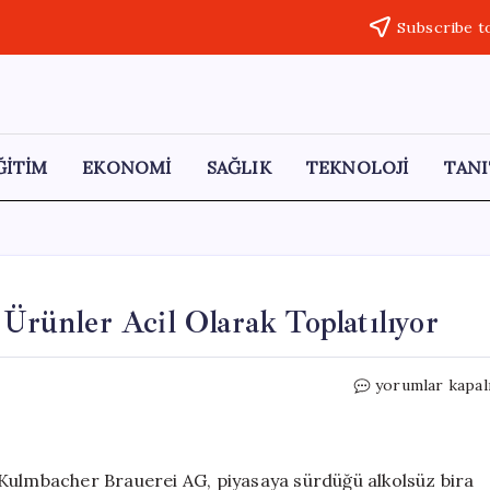
Subscribe t
ĞİTİM
EKONOMİ
SAĞLIK
TEKNOLOJİ
TANI
 Ürünler Acil Olarak Toplatılıyor
Alkolsüz
yorumlar kapal
İçecekten
Alkol
Çıktı:
Ürünler
 Kulmbacher Brauerei AG, piyasaya sürdüğü alkolsüz bira