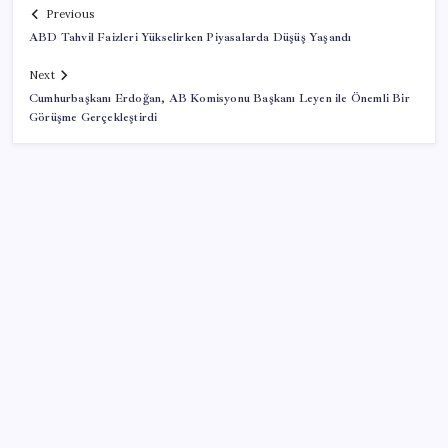
Previous
ABD Tahvil Faizleri Yükselirken Piyasalarda Düşüş Yaşandı
Next
Cumhurbaşkanı Erdoğan, AB Komisyonu Başkanı Leyen ile Önemli Bir
Görüşme Gerçekleştirdi
SON YAZILAR
Canan Karatay sağlıklı yaşamın sırrını tek tek
açıkladı! ‘Botoksla düzelmez, bu mineral şart’
Bakan Göktaş: Yangından etkilenen illerimize 25