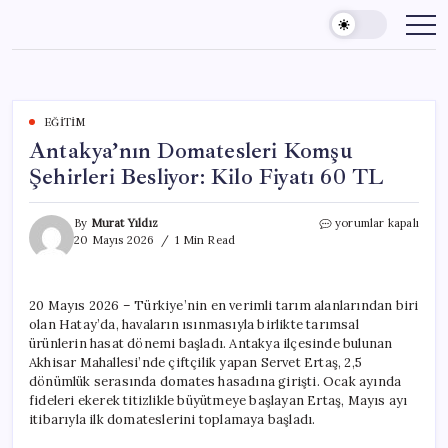
Skip
to
content
EĞITIM
Antakya’nın Domatesleri Komşu
Şehirleri Besliyor: Kilo Fiyatı 60 TL
Antakya’nın
By
Murat Yıldız
yorumlar kapalı
Domatesleri
20 Mayıs 2026
1 Min Read
Komşu
Şehirleri
Besliyor:
20 Mayıs 2026 – Türkiye’nin en verimli tarım alanlarından biri
Kilo
olan Hatay’da, havaların ısınmasıyla birlikte tarımsal
Fiyatı
60
ürünlerin hasat dönemi başladı. Antakya ilçesinde bulunan
TL
Akhisar Mahallesi’nde çiftçilik yapan Servet Ertaş, 2,5
için
dönümlük serasında domates hasadına girişti. Ocak ayında
fideleri ekerek titizlikle büyütmeye başlayan Ertaş, Mayıs ayı
itibarıyla ilk domateslerini toplamaya başladı.