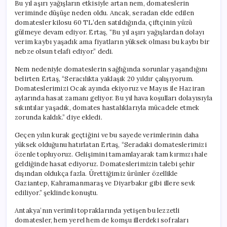
Bu yıl aşırı yağışların etkisiyle artan nem, domateslerin
veriminde düşüşe neden oldu. Ancak, seradan elde edilen
domatesler kilosu 60 TL’den satıldığında, çiftçinin yüzü
gülmeye devam ediyor. Ertaş, “Bu yıl aşırı yağışlardan dolayı
verim kaybı yaşadık ama fiyatların yüksek olması bu kaybı bir
nebze olsun telafi ediyor.” dedi.
Nem nedeniyle domateslerin sağlığında sorunlar yaşandığını
belirten Ertaş, “Seracılıkta yaklaşık 20 yıldır çalışıyorum.
Domateslerimizi Ocak ayında ekiyoruz ve Mayıs ile Haziran
aylarında hasat zamanı geliyor. Bu yıl hava koşulları dolayısıyla
sıkıntılar yaşadık, domates hastalıklarıyla mücadele etmek
zorunda kaldık.” diye ekledi.
Geçen yılın kurak geçtiğini ve bu sayede verimlerinin daha
yüksek olduğunu hatırlatan Ertaş, “Seradaki domateslerimizi
özenle topluyoruz. Gelişimini tamamlayarak tam kırmızı hale
geldiğinde hasat ediyoruz. Domateslerimizin talebi şehir
dışından oldukça fazla. Ürettiğimiz ürünler özellikle
Gaziantep, Kahramanmaraş ve Diyarbakır gibi illere sevk
ediliyor.” şeklinde konuştu.
Antakya’nın verimli topraklarında yetişen bu lezzetli
domatesler, hem yerel hem de komşu illerdeki sofraları