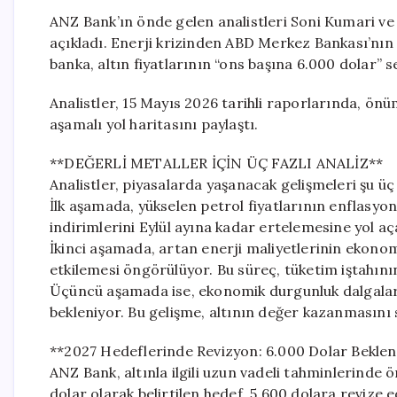
ANZ Bank’ın önde gelen analistleri Soni Kumari ve D
açıkladı. Enerji krizinden ABD Merkez Bankası’nın 
banka, altın fiyatlarının “ons başına 6.000 dolar” 
Analistler, 15 Mayıs 2026 tarihli raporlarında, önü
aşamalı yol haritasını paylaştı.
**DEĞERLİ METALLER İÇİN ÜÇ FAZLI ANALİZ**
Analistler, piyasalarda yaşanacak gelişmeleri şu ü
İlk aşamada, yükselen petrol fiyatlarının enflasyon
indirimlerini Eylül ayına kadar ertelemesine yol açar
İkinci aşamada, artan enerji maliyetlerinin ekono
etkilemesi öngörülüyor. Bu süreç, tüketim iştahını
Üçüncü aşamada ise, ekonomik durgunluk dalgaları
bekleniyor. Bu gelişme, altının değer kazanmasını sa
**2027 Hedeflerinde Revizyon: 6.000 Dolar Beklent
ANZ Bank, altınla ilgili uzun vadeli tahminlerinde 
dolar olarak belirtilen hedef, 5.600 dolara revize e