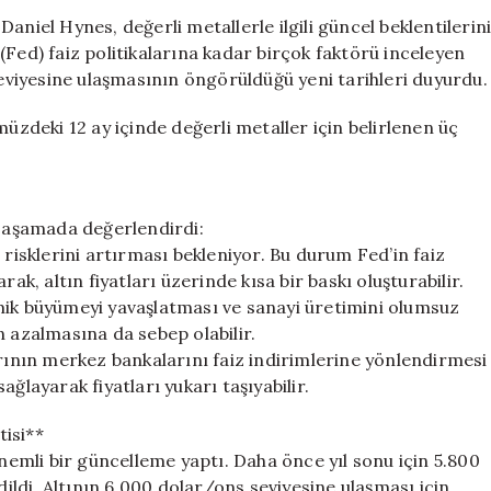
Tahminlerini
aniel Hynes, değerli metallerle ilgili güncel beklentilerin
Güncelledi:
(Fed) faiz politikalarına kadar birçok faktörü inceleyen
2027’de
seviyesine ulaşmasının öngörüldüğü yeni tarihleri duyurdu.
6.000
Dolar
müzdeki 12 ay içinde değerli metaller için belirlenen üç
Bekleniyor
için
ç aşamada değerlendirdi:
 risklerini artırması bekleniyor. Bu durum Fed’in faiz
ak, altın fiyatları üzerinde kısa bir baskı oluşturabilir.
mik büyümeyi yavaşlatması ve sanayi üretimini olumsuz
n azalmasına da sebep olabilir.
nın merkez bankalarını faiz indirimlerine yönlendirmesi
ğlayarak fiyatları yukarı taşıyabilir.
isi**
önemli bir güncelleme yaptı. Daha önce yıl sonu için 5.800
dildi. Altının 6.000 dolar/ons seviyesine ulaşması için