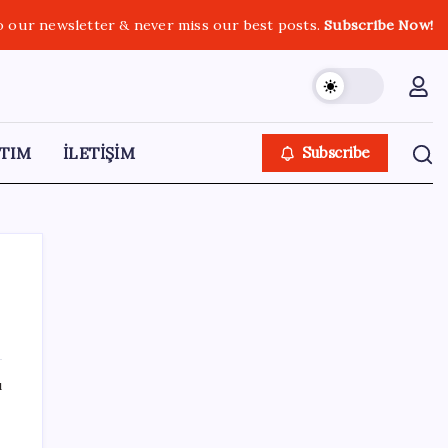
o our newsletter & never miss our best posts.
Subscribe Now!
TIM
İLETİŞİM
Subscribe
SON YAZILAR
ı
Ona yatıran köşeyi döndü: Yılbaşından beri
en çok kazandıran oldu