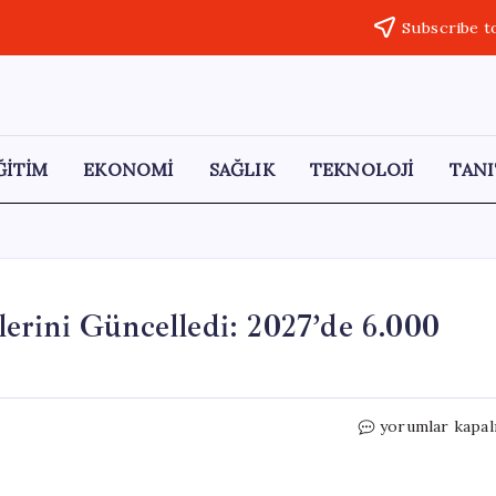
Subscribe t
ĞİTİM
EKONOMİ
SAĞLIK
TEKNOLOJİ
TANI
erini Güncelledi: 2027’de 6.000
ANZ
yorumlar kapal
Bank,
Altın
Fiyat