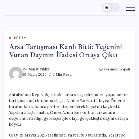
Skip
to
content
EĞITIM
Arsa Tartışması Kanlı Bitti: Yeğenini
Vuran Dayının İfadesi Ortaya Çıktı
Arsa
By
Murat Yıldız
yorumlar kapalı
Tartışması
15 Mayıs 2026
1 Min Read
Kanlı
Bitti:
Yeğenini
Antalya’nın Kepez ilçesinde, arsa satışı yüzünden yaşanan bir
Vuran
tartışma kanlı bir sona ulaştı. Amine Bozkurt, dayısı Ömer A.
Dayının
İfadesi
tarafından tabancayla 4 el ateş edilerek hayatını kaybetti.
Ortaya
Yapılan araştırmalar, Ömer A.’nın Bozkurt’un arsasının
Çıktı
değerini artırdığı gerekçesiyle olayı gerçekleştirdiğini ortaya
için
koydu.
Olay, 15 Mayıs 2026 tarihinde, saat 15:00 sularında, Yeşiltepe