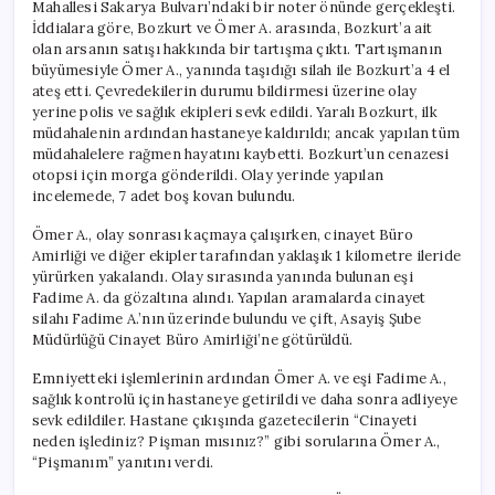
Mahallesi Sakarya Bulvarı’ndaki bir noter önünde gerçekleşti.
İddialara göre, Bozkurt ve Ömer A. arasında, Bozkurt’a ait
olan arsanın satışı hakkında bir tartışma çıktı. Tartışmanın
büyümesiyle Ömer A., yanında taşıdığı silah ile Bozkurt’a 4 el
ateş etti. Çevredekilerin durumu bildirmesi üzerine olay
yerine polis ve sağlık ekipleri sevk edildi. Yaralı Bozkurt, ilk
müdahalenin ardından hastaneye kaldırıldı; ancak yapılan tüm
müdahalelere rağmen hayatını kaybetti. Bozkurt’un cenazesi
otopsi için morga gönderildi. Olay yerinde yapılan
incelemede, 7 adet boş kovan bulundu.
Ömer A., olay sonrası kaçmaya çalışırken, cinayet Büro
Amirliği ve diğer ekipler tarafından yaklaşık 1 kilometre ileride
yürürken yakalandı. Olay sırasında yanında bulunan eşi
Fadime A. da gözaltına alındı. Yapılan aramalarda cinayet
silahı Fadime A.’nın üzerinde bulundu ve çift, Asayiş Şube
Müdürlüğü Cinayet Büro Amirliği’ne götürüldü.
Emniyetteki işlemlerinin ardından Ömer A. ve eşi Fadime A.,
sağlık kontrolü için hastaneye getirildi ve daha sonra adliyeye
sevk edildiler. Hastane çıkışında gazetecilerin “Cinayeti
neden işlediniz? Pişman mısınız?” gibi sorularına Ömer A.,
“Pişmanım” yanıtını verdi.