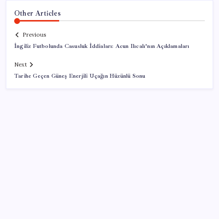
Other Articles
Previous
İngiliz Futbolunda Casusluk İddiaları: Acun Ilıcalı’nın Açıklamaları
Next
Tarihe Geçen Güneş Enerjili Uçağın Hüzünlü Sonu
SON YAZILAR
Ona yatıran köşeyi döndü: Yılbaşından beri en çok
kazandıran oldu