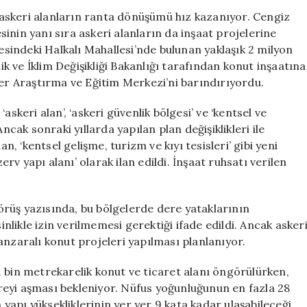
Dönüşüyor:
askeri alanların ranta dönüşümü hız kazanıyor. Cengiz
Kanal
inin yanı sıra askeri alanların da inşaat projelerine
İstanbul
indeki Halkalı Mahallesi’nde bulunan yaklaşık 2 milyon
Manzaralı
lik ve İklim Değişikliği Bakanlığı tarafından konut inşaatına
Konut
ükleer Araştırma ve Eğitim Merkezi’ni barındırıyordu.
Projesi
için
skeri alan’, ‘askeri güvenlik bölgesi’ ve ‘kentsel ve
ncak sonraki yıllarda yapılan plan değişiklikleri ile
n, ‘kentsel gelişme, turizm ve kıyı tesisleri’ gibi yeni
erv yapı alanı’ olarak ilan edildi. İnşaat ruhsatı verilen
rüş yazısında, bu bölgelerde dere yataklarının
likle izin verilmemesi gerektiği ifade edildi. Ancak asker
anzaralı konut projeleri yapılması planlanıyor.
 bin metrekarelik konut ve ticaret alanı öngörülürken,
eyi aşması bekleniyor. Nüfus yoğunluğunun en fazla 28
a yapı yüksekliklerinin yer yer 9 kata kadar ulaşabileceği