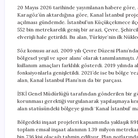
20 Mayıs 2026 tarihinde yayımlanan habere göre, 
Karagöz’ün aktardığına göre, Kanal İstanbul projes
açılması gündemde. İstanbul’un Küçükçekmece ilçes
552 bin metrekarelik geniş bir arazi, Çevre, Şehirci
elverişli hale getirildi. Bu alan, Türkiye’nin ilk N
Söz konusu arazi, 2009 yılı Çevre Düzeni Planı’nda ‘a
bölgesel yeşil ve spor alanı’ olarak tanımlanmıştı. A
kullanım amaçları farklılık gösterdi. 2019 yılında ala
fonksiyonlarla genişletildi. 2021’de ise bu bölge ‘rez
alan, Kanal İstanbul Planı’nın da bir parçası.
İSKİ Genel Müdürlüğü tarafından gönderilen bir gö
korunması gerektiği vurgulanarak yapılaşmaya kesin
alan statüsündeki bölgeye şimdi ‘Kanal İstanbul’ m
Bölgedeki inşaat projeleri kapsamında yaklaşık 891
toplam emsal inşaat alanının 1.39 milyon metrekar
bin 736 kişi olacağı tahmin ediliyor. Plan notlarınd