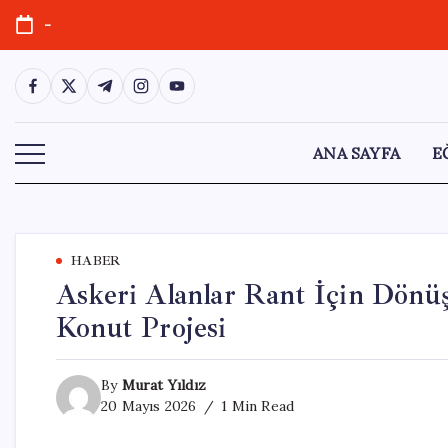
Skip
-
to
content
https://www.facebook.com/
https://twitter.com/
https://t.me/
https://www.instagram.com/
https://youtube.com/
ANA SAYFA
E
HABER
Askeri Alanlar Rant İçin Dönüş
Konut Projesi
By
Murat Yıldız
20 Mayıs 2026
1 Min Read