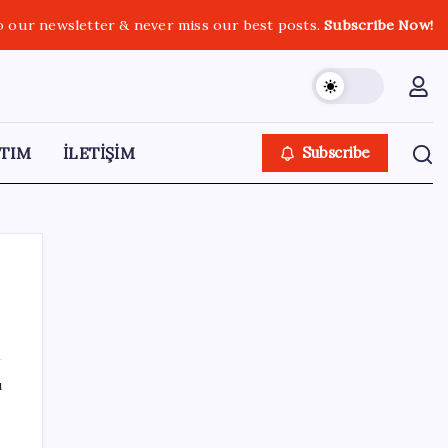
o our newsletter & never miss our best posts.
Subscribe Now!
TIM
İLETİŞİM
Subscribe
SON YAZILAR
ı
Dolar kuru rekor üstüne rekor kırıyor: 500
puan eriyen dolar endeksi tekrar şahlandı