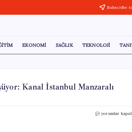
Subscribe t
ĞİTİM
EKONOMİ
SAĞLIK
TEKNOLOJİ
TANI
üyor: Kanal İstanbul Manzaralı
Askeri
yorumlar kapal
Alanlar
Rant
İçin