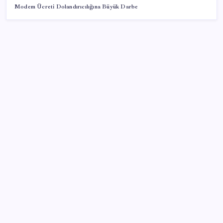
Modem Ücreti Dolandırıcılığına Büyük Darbe
SON YAZILAR
Zihin Okuyan Yapay Zeka Firması: Beynini Okutana
50 Dolar
BDDK’den tasarruf finansman şirketlerine yeni
düzenleme
Ona yatıran köşeyi döndü: Yılbaşından beri en çok
kazandıran oldu
OpenAI’ın İlk Cihazı için Fiyat ve Tasarım Belli Oldu