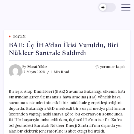
Skip
to
content
EĞITIM
BAE: Üç İHA’dan İkisi Vuruldu, Biri
Nükleer Santrale Saldırdı
BAE:
By
Murat Yıldız
yorumlar kapalı
Üç
17 Mayıs 2026
1 Min Read
İHA’dan
İkisi
Vuruldu,
Birleşik Arap Emirlikleri (BAE) Savunma Bakanlığı, ülkenin batı
Biri
sınırından giren üç insansız hava aracına (İHA) yönelik hava
Nükleer
Santrale
savunma sistemlerinin etkili bir müdahale gerçekleştirdiğini
Saldırdı
duyurdu. Bakanlığın ABD merkezli bir sosyal medya platformu
için
üzerinden yaptığı açıklamaya göre, bu operasyon sonucunda
iki İHA başarıyla imha edilirken, üçüncü İHA’nın ise Ez-Zafra
bölgesindeki Barakah Nükleer Enerji Santrali’nin dışında yer
alan bir elektrik jeneratörüne isabet ettiği belirtildi.