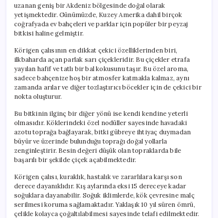
uzanan geniş bir Akdeniz bölgesinde doğal olarak
yetişmektedir. Günümüzde, Kuzey Amerika dahil birçok
coğrafyada ev bahçeleri ve parklar için popüler bir peyzaj
bitkisi haline gelmiştir.
Körigen çalısının en dikkat çekici özelliklerinden biri,
ilkbaharda açan parlak sarı çiçekleridir. Bu çiçekler etrafa
yayılan hafif ve tatlı bir bal kokusunu taşır. Bu özel aroma,
sadece bahçenize hoş bir atmosfer katmakla kalmaz, aynı
zamanda arılar ve diğer tozlaştırıcı böcekler için de çekici bir
nokta oluşturur.
Bu bitkinin ilginç bir diğer yönü ise kendi kendine yeterli
olmasıdır. Köklerindeki özel nodüller sayesinde havadaki
azotu toprağa bağlayarak, bitki gübreye ihtiyaç duymadan
büyür ve üzerinde bulunduğu toprağı doğal yollarla
zenginleştirir. Besin değeri düşük olan topraklarda bile
başarılı bir şekilde çiçek açabilmektedir.
Körigen çalısı, kuraklık, hastalık ve zararlılara karşı son
derece dayanıklıdır. Kış aylarında eksi 15 dereceye kadar
soğuklara dayanabilir. Soğuk iklimlerde, kök çevresine malç
serilmesi koruma sağlamaktadır. Yaklaşık 10 yıl süren ömrü,
çelikle kolayca çoğaltılabilmesi sayesinde telafi edilmektedir.