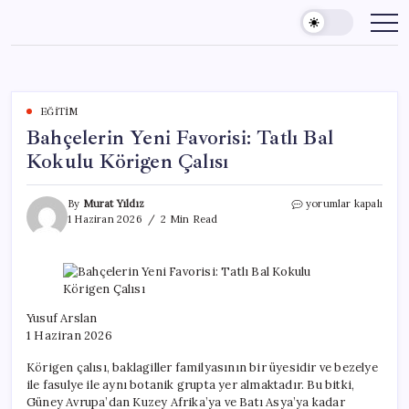
Skip
to
content
EĞITIM
Bahçelerin Yeni Favorisi: Tatlı Bal
Kokulu Körigen Çalısı
Bahçelerin
By
Murat Yıldız
yorumlar kapalı
Yeni
1 Haziran 2026
2 Min Read
Favorisi:
Tatlı
Bal
Kokulu
Körigen
Çalısı
Yusuf Arslan
için
1 Haziran 2026
Körigen çalısı, baklagiller familyasının bir üyesidir ve bezelye
ile fasulye ile aynı botanik grupta yer almaktadır. Bu bitki,
Güney Avrupa’dan Kuzey Afrika’ya ve Batı Asya’ya kadar