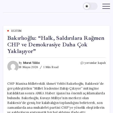
Skip
to
content
EĞITIM
Bakırlıoğlu: “Halk, Saldırılara Rağmen
CHP ve Demokrasiye Daha Çok
Yaklaşıyor”
Bakırlıoğlu:
By
Murat Yıldız
yorumlar kapalı
“Halk,
18 Mayıs 2026
1 Min Read
Saldırılara
Rağmen
CHP
CHP Manisa Milletvekili Ahmet Vehbi Bakırlıoğlu, Balıkesir’de
ve
gerçekleştirilen “Millet İradesine Sahip Çıkıyor” mitingine
Demokrasiye
Daha
katıldıktan sonra ANKA Haber Ajansı’na önemli açıklamalarda
Çok
bulundu. Bakırlıoğlu, Kuvayı Milliye’nin merkezi olan
Yaklaşıyor”
Balıkesir’de geniş bir kalabalığın toplandığını belirterek, son
için
zamanlarda ana muhalefet partisi CHP’ye yönelik eleştirilerin
ve saldırıların sistematik bir hal aldığını ifade etti.