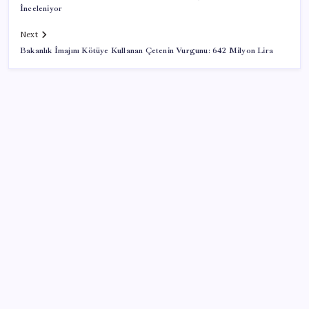
İnceleniyor
Next
Bakanlık İmajını Kötüye Kullanan Çetenin Vurgunu: 642 Milyon Lira
SON YAZILAR
Açlık krizine karşı 9 sağlıklı kurtarıcı! Paketli
atıştırmalıklar yerine bunları tüketin
‘Birazdan evinize gelecekler’ mesajını görünce
hayatı karardı
Komünist Mao’nun makam aracıydı, bugün