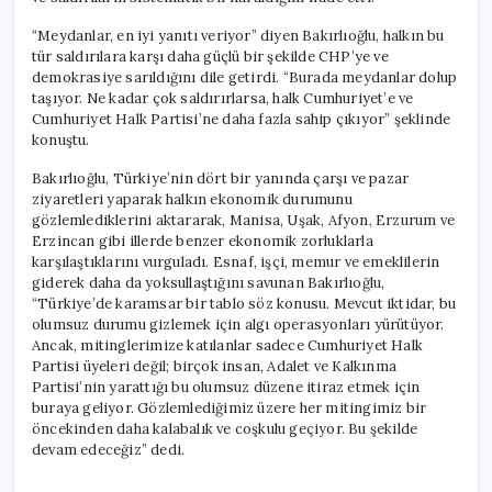
“Meydanlar, en iyi yanıtı veriyor” diyen Bakırlıoğlu, halkın bu
tür saldırılara karşı daha güçlü bir şekilde CHP’ye ve
demokrasiye sarıldığını dile getirdi. “Burada meydanlar dolup
taşıyor. Ne kadar çok saldırırlarsa, halk Cumhuriyet’e ve
Cumhuriyet Halk Partisi’ne daha fazla sahip çıkıyor” şeklinde
konuştu.
Bakırlıoğlu, Türkiye’nin dört bir yanında çarşı ve pazar
ziyaretleri yaparak halkın ekonomik durumunu
gözlemlediklerini aktararak, Manisa, Uşak, Afyon, Erzurum ve
Erzincan gibi illerde benzer ekonomik zorluklarla
karşılaştıklarını vurguladı. Esnaf, işçi, memur ve emeklilerin
giderek daha da yoksullaştığını savunan Bakırlıoğlu,
“Türkiye’de karamsar bir tablo söz konusu. Mevcut iktidar, bu
olumsuz durumu gizlemek için algı operasyonları yürütüyor.
Ancak, mitinglerimize katılanlar sadece Cumhuriyet Halk
Partisi üyeleri değil; birçok insan, Adalet ve Kalkınma
Partisi’nin yarattığı bu olumsuz düzene itiraz etmek için
buraya geliyor. Gözlemlediğimiz üzere her mitingimiz bir
öncekinden daha kalabalık ve coşkulu geçiyor. Bu şekilde
devam edeceğiz” dedi.