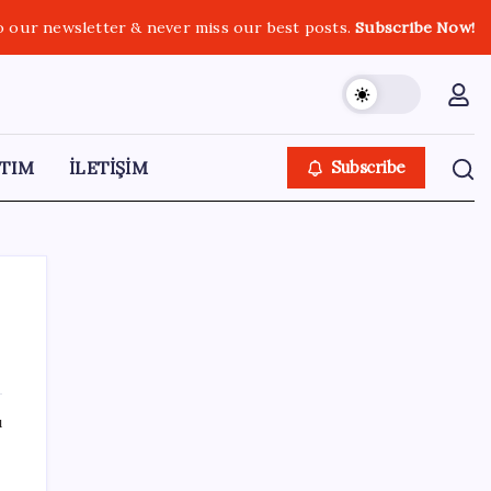
o our newsletter & never miss our best posts.
Subscribe Now!
TIM
İLETİŞİM
Subscribe
SON YAZILAR
ı
Zihin Okuyan Yapay Zeka Firması: Beynini
Okutana 50 Dolar