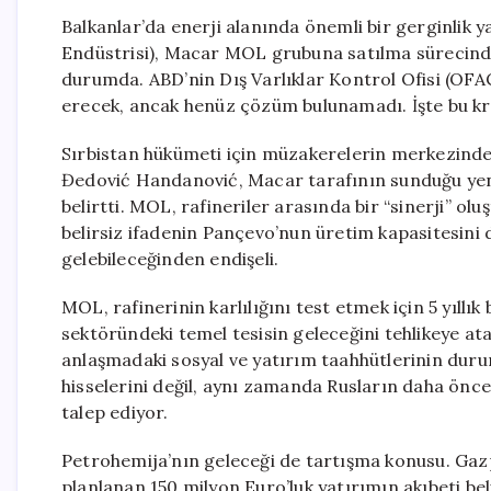
Balkanlar’da enerji alanında önemli bir gerginlik ya
Endüstrisi), Macar MOL grubuna satılma sürecinde
durumda. ABD’nin Dış Varlıklar Kontrol Ofisi (OFA
erecek, ancak henüz çözüm bulunamadı. İşte bu kr
Sırbistan hükümeti için müzakerelerin merkezinde
Đedović Handanović, Macar tarafının sunduğu yeni 
belirtti. MOL, rafineriler arasında bir “sinerji” o
belirsiz ifadenin Pançevo’nun üretim kapasitesin
gelebileceğinden endişeli.
MOL, rafinerinin karlılığını test etmek için 5 yıllık
sektöründeki temel tesisin geleceğini tehlikeye at
anlaşmadaki sosyal ve yatırım taahhütlerinin durum
hisselerini değil, aynı zamanda Rusların daha önce
talep ediyor.
Petrohemija’nın geleceği de tartışma konusu. Gaz
planlanan 150 milyon Euro’luk yatırımın akıbeti be