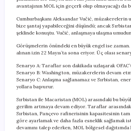
avantajının MOL için geçerli olup olmayacağı da b
Cumhurbaşkanı Aleksandar Vučić, müzakerelerin uz
bize şantaj yapabileceğini düşündü; ancak Sırbist
şeklinde konuştu. Vučić, anlaşmaya ulaşma umudunu 
Görüşmelerin önündeki en büyük engel ise zaman. R
alınan izin 22 Mayıs’ta sona eriyor. Üç olası sena
Senaryo A: Taraflar son dakikada uzlaşarak OFAC’ta
Senaryo B: Washington, müzakerelerin devam etmes
Senaryo C: Anlaşma sağlanamaz ve Sırbistan, enerji
yollara başvurur.
Sırbistan ile Macaristan (MOL) arasındaki bu büyük 
gerilim artmaya devam ediyor. Taraflar arasındaki t
Sırbistan, Pançevo rafinerisinin kapasitesinin tam
göre ayarlamak ve daha fazla esneklik sağlamak ist
devamını talep ederken, MOL bölgesel dağıtımda ka