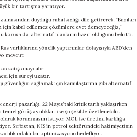
üyük bir tartışma yaratıyor.
amasından duyduğu rahatsızlığı dile getirerek, “Bazıları
an için kabul edilemez çözümlere evet demeyeceğiz,”
korusa da, alternatif planların hazır olduğunu belirtti.
us varlıklarına yönelik yaptırımlar dolayısıyla ABD’den
ryo mevcut:
n satış onayı alır.
i için süreyi uzatır.
 güvenliğini sağlamak için kamulaştırma gibi alternatif
enerji pazarlığı, 22 Mayıs’taki kritik tarih yaklaşırken
emel görüş ayrılıkları ise şu şekilde özetlenebilir:
 olarak korunmasını istiyor, MOL ise üretimi karlılığa
iyor. Sırbistan, NIS’in petrol sektöründeki hakimiyetinin
rlılık odaklı bir optimizasyonu hedefliyor.