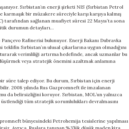
ve
şanıyor. Sırbistan’ın enerji şirketi NIS (Sırbistan Petrol
Macaristan
 karmaşık bir müzakere süreciyle karşı karşıya kalmış
Arasındaki
C) tarafından sağlanan muafiyet süresi 22 Mayıs’ta sona
Petrol
itik durumun detayları…
Müzakerelerin
22
 Pançevo Rafinerisi bulunuyor. Enerji Bakanı Dubravka
Mayıs
teklifin Sırbistan’ın ulusal çıkarlarına uygun olmadığını
Dönüm
luşturarak verimliliği artırma hedefinde, ancak uzmanlar bu
Noktası
için
i düşürmek veya stratejik önemini azaltmak anlamına
 bir süre talep ediyor. Bu durum, Sırbistan için enerji
abilir. 2008 yılında Rus Gazpromneft ile imzalanan
u da belirsizliğini koruyor. Sırbistan, MOL’un yalnızca
 üstlendiği tüm stratejik sorumlulukları devralmasını
promneft bünyesindeki Petrohemija tesislerine yapılması
lirsiz. Ayrıca, Ruslara tanınan %3’lük düşük maden kira