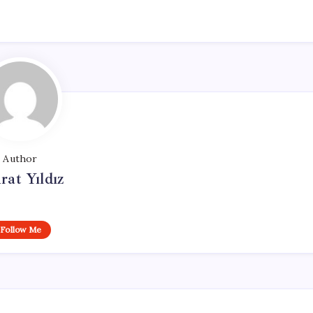
Author
at Yıldız
Follow Me