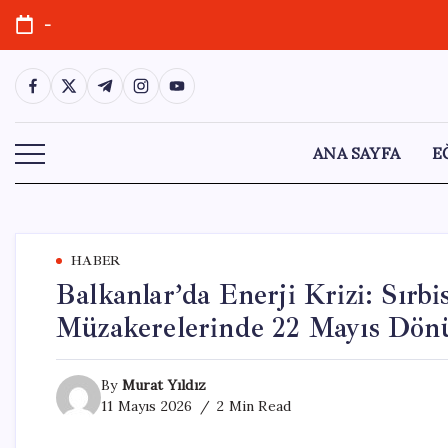
Skip
-
to
content
https://www.facebook.com/
https://twitter.com/
https://t.me/
https://www.instagram.com/
https://youtube.com/
ANA SAYFA
E
HABER
Balkanlar’da Enerji Krizi: Sırb
Müzakerelerinde 22 Mayıs Dön
By
Murat Yıldız
11 Mayıs 2026
2 Min Read