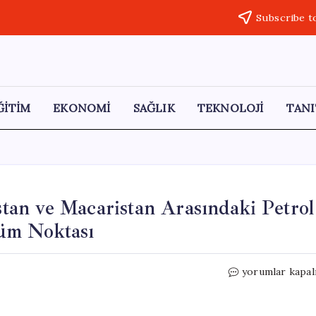
Subscribe t
ĞİTİM
EKONOMİ
SAĞLIK
TEKNOLOJİ
TANI
istan ve Macaristan Arasındaki Petrol
üm Noktası
Balkanlar’da
yorumlar kapal
Enerji
Krizi:
Sırbistan