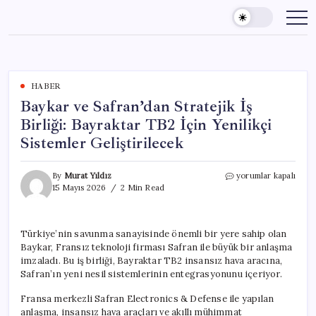
Skip
to
content
HABER
Baykar ve Safran’dan Stratejik İş
Birliği: Bayraktar TB2 İçin Yenilikçi
Sistemler Geliştirilecek
Baykar
By
Murat Yıldız
yorumlar kapalı
ve
15 Mayıs 2026
2 Min Read
Safran’dan
Stratejik
İş
Türkiye’nin savunma sanayisinde önemli bir yere sahip olan
Birliği:
Baykar, Fransız teknoloji firması Safran ile büyük bir anlaşma
Bayraktar
TB2
imzaladı. Bu iş birliği, Bayraktar TB2 insansız hava aracına,
İçin
Safran’ın yeni nesil sistemlerinin entegrasyonunu içeriyor.
Yenilikçi
Sistemler
Fransa merkezli Safran Electronics & Defense ile yapılan
Geliştirilecek
anlaşma, insansız hava araçları ve akıllı mühimmat