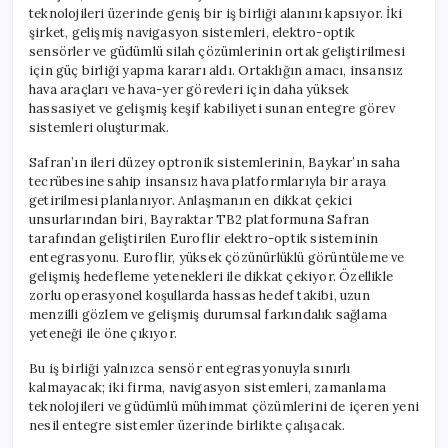
için
teknolojileri üzerinde geniş bir iş birliği alanını kapsıyor. İki
şirket, gelişmiş navigasyon sistemleri, elektro-optik
sensörler ve güdümlü silah çözümlerinin ortak geliştirilmesi
için güç birliği yapma kararı aldı. Ortaklığın amacı, insansız
hava araçları ve hava-yer görevleri için daha yüksek
hassasiyet ve gelişmiş keşif kabiliyeti sunan entegre görev
sistemleri oluşturmak.
Safran’ın ileri düzey optronik sistemlerinin, Baykar’ın saha
tecrübesine sahip insansız hava platformlarıyla bir araya
getirilmesi planlanıyor. Anlaşmanın en dikkat çekici
unsurlarından biri, Bayraktar TB2 platformuna Safran
tarafından geliştirilen Euroflir elektro-optik sisteminin
entegrasyonu. Euroflir, yüksek çözünürlüklü görüntüleme ve
gelişmiş hedefleme yetenekleri ile dikkat çekiyor. Özellikle
zorlu operasyonel koşullarda hassas hedef takibi, uzun
menzilli gözlem ve gelişmiş durumsal farkındalık sağlama
yeteneği ile öne çıkıyor.
Bu iş birliği yalnızca sensör entegrasyonuyla sınırlı
kalmayacak; iki firma, navigasyon sistemleri, zamanlama
teknolojileri ve güdümlü mühimmat çözümlerini de içeren yeni
nesil entegre sistemler üzerinde birlikte çalışacak.