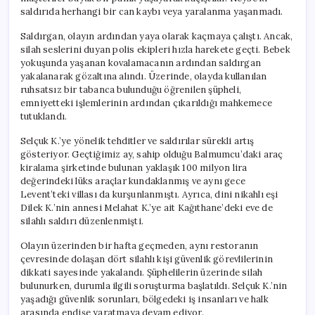
için
saldırıda herhangi bir can kaybı veya yaralanma yaşanmadı.
Saldırgan, olayın ardından yaya olarak kaçmaya çalıştı. Ancak,
silah seslerini duyan polis ekipleri hızla harekete geçti. Bebek
yokuşunda yaşanan kovalamacanın ardından saldırgan
yakalanarak gözaltına alındı. Üzerinde, olayda kullanılan
ruhsatsız bir tabanca bulunduğu öğrenilen şüpheli,
emniyetteki işlemlerinin ardından çıkarıldığı mahkemece
tutuklandı.
Selçuk K.’ye yönelik tehditler ve saldırılar sürekli artış
gösteriyor. Geçtiğimiz ay, sahip olduğu Balmumcu’daki araç
kiralama şirketinde bulunan yaklaşık 100 milyon lira
değerindeki lüks araçlar kundaklanmış ve aynı gece
Levent’teki villası da kurşunlanmıştı. Ayrıca, dini nikahlı eşi
Dilek K.’nin annesi Melahat K.’ye ait Kağıthane’deki eve de
silahlı saldırı düzenlenmişti.
Olayın üzerinden bir hafta geçmeden, aynı restoranın
çevresinde dolaşan dört silahlı kişi güvenlik görevlilerinin
dikkati sayesinde yakalandı. Şüphelilerin üzerinde silah
bulunurken, durumla ilgili soruşturma başlatıldı. Selçuk K.’nin
yaşadığı güvenlik sorunları, bölgedeki iş insanları ve halk
arasında endişe yaratmaya devam ediyor.