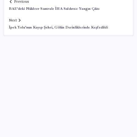
Previous
BAE’deki Nükleer Santrale İHA Saldırısı: Yangın Çıktı
Next
İpek Yolu’nun Kayıp Şehri, Gölün Derinliklerinde Keşfedildi
SON YAZILAR
Konutlar Ekim 2026’da tamam
VakıfBank ikinci çeyrekte 16,7 milyar TL net kâr elde
etti
Zihin Okuyan Yapay Zeka Firması: Beynini Okutana