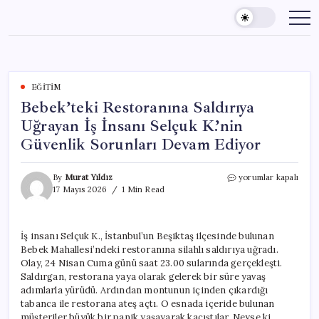
Skip
to
content
EĞITIM
Bebek’teki Restoranına Saldırıya
Uğrayan İş İnsanı Selçuk K.’nin
Güvenlik Sorunları Devam Ediyor
Bebek’teki
By
Murat Yıldız
yorumlar kapalı
Restoranına
17 Mayıs 2026
1 Min Read
Saldırıya
Uğrayan
İş
İş insanı Selçuk K., İstanbul’un Beşiktaş ilçesinde bulunan
İnsanı
Bebek Mahallesi’ndeki restoranına silahlı saldırıya uğradı.
Selçuk
K.’nin
Olay, 24 Nisan Cuma günü saat 23.00 sularında gerçekleşti.
Güvenlik
Saldırgan, restorana yaya olarak gelerek bir süre yavaş
Sorunları
adımlarla yürüdü. Ardından montunun içinden çıkardığı
Devam
tabanca ile restorana ateş açtı. O esnada içeride bulunan
Ediyor
müşteriler büyük bir panik yaşayarak kaçıştılar. Neyse ki