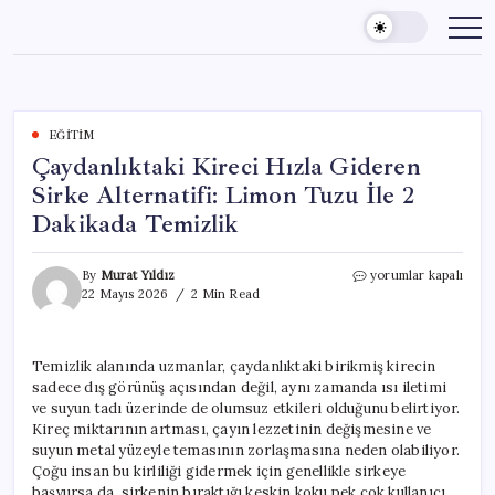
Skip
to
content
EĞITIM
Çaydanlıktaki Kireci Hızla Gideren
Sirke Alternatifi: Limon Tuzu İle 2
Dakikada Temizlik
Çaydanlıktaki
By
Murat Yıldız
yorumlar kapalı
Kireci
22 Mayıs 2026
2 Min Read
Hızla
Gideren
Sirke
Temizlik alanında uzmanlar, çaydanlıktaki birikmiş kirecin
Alternatifi:
sadece dış görünüş açısından değil, aynı zamanda ısı iletimi
Limon
Tuzu
ve suyun tadı üzerinde de olumsuz etkileri olduğunu belirtiyor.
İle
Kireç miktarının artması, çayın lezzetinin değişmesine ve
2
suyun metal yüzeyle temasının zorlaşmasına neden olabiliyor.
Dakikada
Çoğu insan bu kirliliği gidermek için genellikle sirkeye
Temizlik
başvursa da, sirkenin bıraktığı keskin koku pek çok kullanıcı