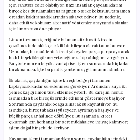
için
için rahatsız edici olabiliyor. Bazı insanlar, çaydanlıklarını
birçok kez durulamalarına rağmen o sirke kokusunu tamamen
ortadan kaldıramadıklarından şikayet ediyor. Bu nedenle,
daha etkili ve kokusuz alternatif yöntemler arayışında olanlar
için limon tuzu öne çıkıyor.
Limon tuzunun içeriğinde bulunan sitrik asit, kirecin
çözülmesinde oldukça etkili bir bileşen olarak tanımlanıyor.
Uzmanlar, bu maddenin kireci yüzeyden parça parça ayırarak
hızlı bir şekilde çözme yeteneğine sahip olduğunu vurguluyor.
Bu yöntemin en büyük avantajı ise, işlem sonrasında hiç koku
bırakmaması. İşte bu pratik yöntemi uygulamanın adımları:
İlk olarak, çaydanlığın içine kireçli bölgeyi tamamen
kaplayacak kadar su eklenmesi gerekiyor. Ardından, suya iki
yemek kaşığı limon tuzu eklemek yeterli. Bu karışım, henüz
ısınmadan bile kireç üzerinde etkisini göstermeye başlıyor.
Sonrasında çaydanlık ocağa alınarak su kaynatılıyor. Su
ısındıkça, kireç tabakası yüzeyden ayrılmaya başlıyor ve
küçük parçalar halinde dökülüyor. Bu aşamada, kireci
çıkarmak için herhangi bir sert müdahaleye ihtiyaç kalmıyor;
işlem doğal bir şekilde ilerliyor.
Kaynama işlemi tamamlandıktan sonra, çaydanlığın içindeki