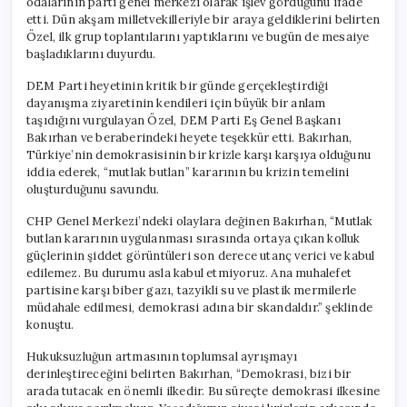
odalarının parti genel merkezi olarak işlev gördüğünü ifade
Gerçekleştirdi
etti. Dün akşam milletvekilleriyle bir araya geldiklerini belirten
için
Özel, ilk grup toplantılarını yaptıklarını ve bugün de mesaiye
başladıklarını duyurdu.
DEM Parti heyetinin kritik bir günde gerçekleştirdiği
dayanışma ziyaretinin kendileri için büyük bir anlam
taşıdığını vurgulayan Özel, DEM Parti Eş Genel Başkanı
Bakırhan ve beraberindeki heyete teşekkür etti. Bakırhan,
Türkiye’nin demokrasisinin bir krizle karşı karşıya olduğunu
iddia ederek, “mutlak butlan” kararının bu krizin temelini
oluşturduğunu savundu.
CHP Genel Merkezi’ndeki olaylara değinen Bakırhan, “Mutlak
butlan kararının uygulanması sırasında ortaya çıkan kolluk
güçlerinin şiddet görüntüleri son derece utanç verici ve kabul
edilemez. Bu durumu asla kabul etmiyoruz. Ana muhalefet
partisine karşı biber gazı, tazyikli su ve plastik mermilerle
müdahale edilmesi, demokrasi adına bir skandaldır.” şeklinde
konuştu.
Hukuksuzluğun artmasının toplumsal ayrışmayı
derinleştireceğini belirten Bakırhan, “Demokrasi, bizi bir
arada tutacak en önemli ilkedir. Bu süreçte demokrasi ilkesine