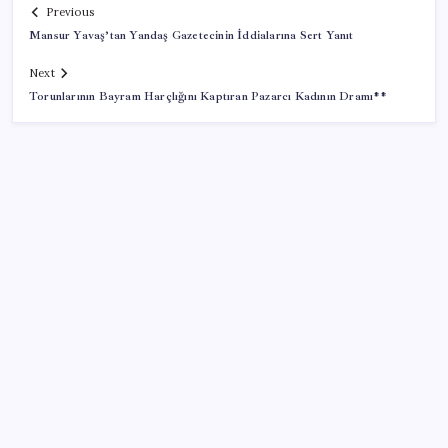
Previous
Mansur Yavaş’tan Yandaş Gazetecinin İddialarına Sert Yanıt
Next
Torunlarının Bayram Harçlığını Kaptıran Pazarcı Kadının Dramı**
SON YAZILAR
Canan Karatay sağlıklı yaşamın sırrını tek tek
açıkladı! ‘Botoksla düzelmez, bu mineral şart’
Bakan Göktaş: Yangından etkilenen illerimize 25
milyon lira kaynak aktardık