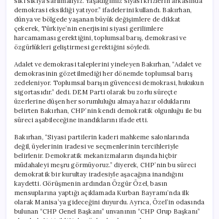
sıkı sıkıya sarılmalıyız. Yaşadığımız siyasi krizlerin arkasında
demokrasi eksikliği yatıyor.” ifadelerini kullandı. Bakırhan,
dünya ve bölgede yaşanan büyük değişimlere de dikkat
çekerek, Türkiye’nin enerjisini siyasi gerilimlere
harcamaması gerektiğini, toplumsal barış, demokrasi ve
özgürlükleri geliştirmesi gerektiğini söyledi.
Adalet ve demokrasi taleplerini yineleyen Bakırhan, “Adalet ve
demokrasinin gözetilmediği her dönemde toplumsal barış
zedeleniyor. Toplumsal barışın güvencesi demokrasi, hukukun
sigortasıdır.” dedi. DEM Parti olarak bu zorlu süreçte
üzerlerine düşen her sorumluluğu almaya hazır olduklarını
belirten Bakırhan, CHP’nin kendi demokratik olgunluğu ile bu
süreci aşabileceğine inandıklarını ifade etti.
Bakırhan, “Siyasi partilerin kaderi mahkeme salonlarında
değil, üyelerinin iradesi ve seçmenlerinin tercihleriyle
belirlenir. Demokratik mekanizmaların dışında hiçbir
müdahaleyi meşru görmüyoruz.” diyerek, CHP’nin bu süreci
demokratik bir kurultay iradesiyle aşacağına inandığını
kaydetti. Görüşmenin ardından Özgür Özel, basın
mensuplarına yaptığı açıklamada Kurban Bayramı’nda ilk
olarak Manisa’ya gideceğini duyurdu. Ayrıca, Özel’in odasında
bulunan “CHP Genel Başkanı” unvanının “CHP Grup Başkanı”