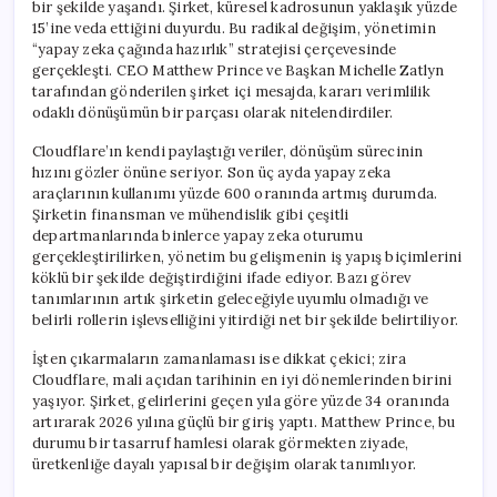
bir şekilde yaşandı. Şirket, küresel kadrosunun yaklaşık yüzde
15’ine veda ettiğini duyurdu. Bu radikal değişim, yönetimin
“yapay zeka çağında hazırlık” stratejisi çerçevesinde
gerçekleşti. CEO Matthew Prince ve Başkan Michelle Zatlyn
tarafından gönderilen şirket içi mesajda, kararı verimlilik
odaklı dönüşümün bir parçası olarak nitelendirdiler.
Cloudflare’ın kendi paylaştığı veriler, dönüşüm sürecinin
hızını gözler önüne seriyor. Son üç ayda yapay zeka
araçlarının kullanımı yüzde 600 oranında artmış durumda.
Şirketin finansman ve mühendislik gibi çeşitli
departmanlarında binlerce yapay zeka oturumu
gerçekleştirilirken, yönetim bu gelişmenin iş yapış biçimlerini
köklü bir şekilde değiştirdiğini ifade ediyor. Bazı görev
tanımlarının artık şirketin geleceğiyle uyumlu olmadığı ve
belirli rollerin işlevselliğini yitirdiği net bir şekilde belirtiliyor.
İşten çıkarmaların zamanlaması ise dikkat çekici; zira
Cloudflare, mali açıdan tarihinin en iyi dönemlerinden birini
yaşıyor. Şirket, gelirlerini geçen yıla göre yüzde 34 oranında
artırarak 2026 yılına güçlü bir giriş yaptı. Matthew Prince, bu
durumu bir tasarruf hamlesi olarak görmekten ziyade,
üretkenliğe dayalı yapısal bir değişim olarak tanımlıyor.