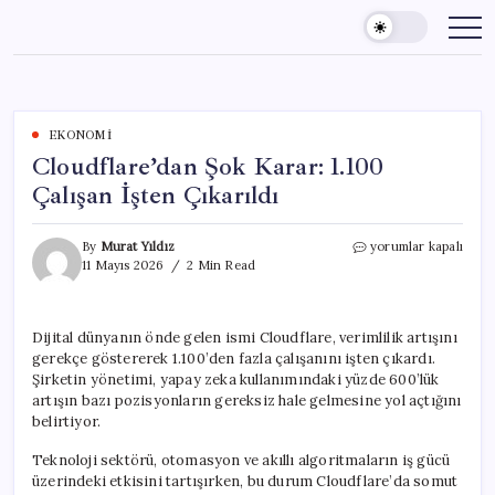
Skip
to
content
EKONOMI
Cloudflare’dan Şok Karar: 1.100
Çalışan İşten Çıkarıldı
Cloudflare’dan
By
Murat Yıldız
yorumlar kapalı
Şok
11 Mayıs 2026
2 Min Read
Karar:
1.100
Çalışan
Dijital dünyanın önde gelen ismi Cloudflare, verimlilik artışını
İşten
gerekçe göstererek 1.100’den fazla çalışanını işten çıkardı.
Çıkarıldı
için
Şirketin yönetimi, yapay zeka kullanımındaki yüzde 600’lük
artışın bazı pozisyonların gereksiz hale gelmesine yol açtığını
belirtiyor.
Teknoloji sektörü, otomasyon ve akıllı algoritmaların iş gücü
üzerindeki etkisini tartışırken, bu durum Cloudflare’da somut