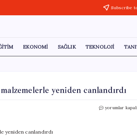
Subscribe t
ĞİTİM
EKONOMİ
SAĞLIK
TEKNOLOJİ
TANI
 malzemelerle yeniden canlandırdı
Çocukluğunun
yorumlar kapal
hatıralarını
atık
malzemelerle
yeniden