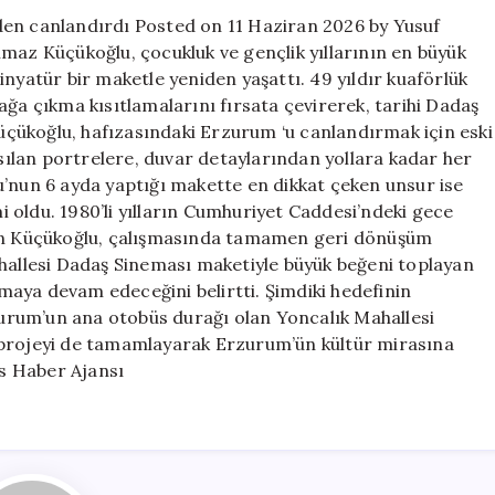
canlandırdı
den canlandırdı Posted on 11 Haziran 2026 by Yusuf
için
maz Küçükoğlu, çocukluk ve gençlik yıllarının en büyük
inyatür bir maketle yeniden yaşattı. 49 yıldır kuaförlük
 çıkma kısıtlamalarını fırsata çevirerek, tarihi Dadaş
çükoğlu, hafızasındaki Erzurum ‘u canlandırmak için eski
ılan portrelere, duvar detaylarından yollara kadar her
u’nun 6 ayda yaptığı makette en dikkat çeken unsur ise
 oldu. 1980’li yılların Cumhuriyet Caddesi’ndeki gece
pan Küçükoğlu, çalışmasında tamamen geri dönüşüm
ahallesi Dadaş Sineması maketiyle büyük beğeni toplayan
aya devam edeceğini belirtti. Şimdiki hedefinin
rzurum’un ana otobüs durağı olan Yoncalık Mahallesi
 projeyi de tamamlayarak Erzurum’ün kültür mirasına
s Haber Ajansı