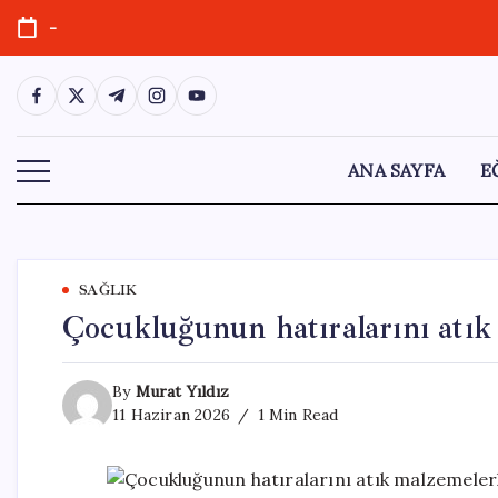
Skip
-
to
content
https://www.facebook.com/
https://twitter.com/
https://t.me/
https://www.instagram.com/
https://youtube.com/
ANA SAYFA
E
SAĞLIK
Çocukluğunun hatıralarını atık
By
Murat Yıldız
11 Haziran 2026
1 Min Read