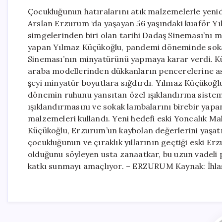
Çocukluğunun hatıralarını atık malzemelerle yeni
Arslan Erzurum ‘da yaşayan 56 yaşındaki kuaför Yıl
simgelerinden biri olan tarihi Dadaş Sineması’nı m
yapan Yılmaz Küçükoğlu, pandemi döneminde sokağa
Sineması’nın minyatürünü yapmaya karar verdi. Kü
araba modellerinden dükkanların pencerelerine as
şeyi minyatür boyutlara sığdırdı. Yılmaz Küçükoğl
dönemin ruhunu yansıtan özel ışıklandırma sistemi
ışıklandırmasını ve sokak lambalarını birebir ya
malzemeleri kullandı. Yeni hedefi eski Yoncalık M
Küçükoğlu, Erzurum’un kaybolan değerlerini yaşatm
çocukluğunun ve çıraklık yıllarının geçtiği eski E
olduğunu söyleyen usta zanaatkar, bu uzun vadeli
katkı sunmayı amaçlıyor. – ERZURUM Kaynak: İhla