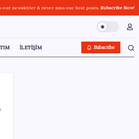
o our newsletter & never miss our best posts.
Subscribe Now!
TIM
İLETİŞİM
Subscribe
ı
SON YAZILAR
Konutlar Ekim 2026’da tamam