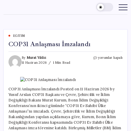
Skip
to
content
EĞITIM
COP31 Anlaşması İmzalandı
COP31
By
Murat Yıldız
yorumlar kapalı
Anlaşması
11 Haziran 2026
1 Min Read
İmzalandı
için
COP31 Anlaşması İmzalandı Posted on 11 Haziran 2026 by
Yusuf Arslan COP31 Başkanı ve Çevre, Şehircilik ve İklim
Değişikliği Bakanı Murat Kurum, Bonn İklim Değişikliği
Konferansı’nın ikinci gününde “COP31 Ev Sahibi Ülke
Anlaşması”nı imzaladı. Çevre, Şehircilik ve İklim Değişikliği
Bakanlığından yapılan açıklamaya göre, Kurum, Bonn İklim
Değişikliği Konferansı kapsamında COP31 Ev Sahibi Ülke
Anlaşması imza törenine katıldı. Birleşmiş Milletler (BM) İklim