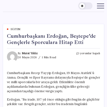
Skip
to
content
EĞITIM
Cumhurbaşkanı Erdoğan, Beştepe’de
Gençlerle Sporculara Hitap Etti
Cumhurbaşkanı
By
Murat Yıldız
yorumlar kapalı
Erdoğan,
20 Mayıs 2026
1 Min Read
Beştepe’de
Gençlerle
Sporculara
Cumhurbaşkanı Recep Tayyip Erdoğan, 19 Mayıs Atatürk’ü
Hitap
Anma, Gençlik ve Spor Bayramı dolayısıyla Beştepe’de gençler
Etti
için
ve milli sporcularla bir araya geldi. Etkinlikte önemli
açıklamalarda bulunan Erdoğan, gençliğin ülke geleceği
açısından taşıdığı öneme vurgu yaptı.
Erdoğan, “Bu irade, 107 yıl önce olduğu gibi bugün de güçlü bir
şekilde var. Sevgili gençler, sizler bu iradenin bugünkü