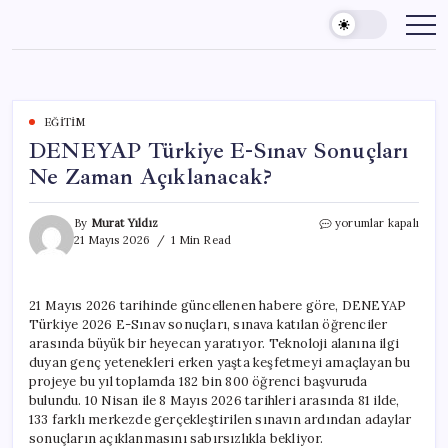
Skip
to
content
EĞITIM
DENEYAP Türkiye E-Sınav Sonuçları
Ne Zaman Açıklanacak?
DENEYAP
By
Murat Yıldız
yorumlar kapalı
Türkiye
21 Mayıs 2026
1 Min Read
E-
Sınav
Sonuçları
21 Mayıs 2026 tarihinde güncellenen habere göre, DENEYAP
Ne
Türkiye 2026 E-Sınav sonuçları, sınava katılan öğrenciler
Zaman
Açıklanacak?
arasında büyük bir heyecan yaratıyor. Teknoloji alanına ilgi
için
duyan genç yetenekleri erken yaşta keşfetmeyi amaçlayan bu
projeye bu yıl toplamda 182 bin 800 öğrenci başvuruda
bulundu. 10 Nisan ile 8 Mayıs 2026 tarihleri arasında 81 ilde,
133 farklı merkezde gerçekleştirilen sınavın ardından adaylar
sonuçların açıklanmasını sabırsızlıkla bekliyor.