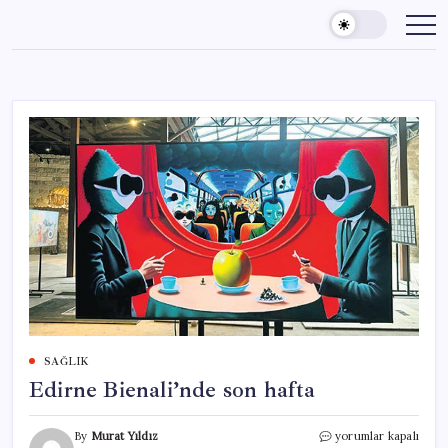
Skip
to
content
SAĞLIK
Edirne Bienali’nde son hafta
Edirne
By
Murat Yıldız
yorumlar kapalı