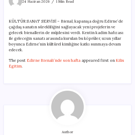
Bienali’nde
24 Haziran 2026
1 Min Read
son
hafta
için
KÜLTÜR SANAT SERVİSİ – Bienal, kapanışa doğru Edirne’de
çağdaş sanatın sürekliliğini sağlayacak yeni projelerin ve
gelecek bienallerin de müjdesini verdi. Kentin kadim hafızası
ile geleceğin sanatı arasında kurulan bu köprüler, uzun yıllar
boyunca Edirne’nin kültürel kimliğine katkı sunmaya devam
edecek.
The post
Edirne Bienali’nde son hafta
appeared first on
Kilis
Egitim
.
Author