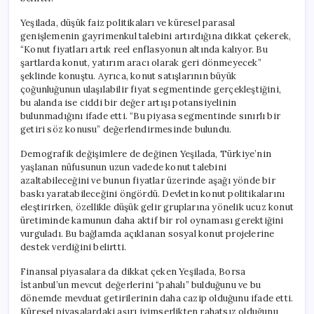
Yeşilada, düşük faiz politikaları ve küresel parasal
genişlemenin gayrimenkul talebini artırdığına dikkat çekerek,
“Konut fiyatları artık reel enflasyonun altında kalıyor. Bu
şartlarda konut, yatırım aracı olarak geri dönmeyecek”
şeklinde konuştu. Ayrıca, konut satışlarının büyük
çoğunluğunun ulaşılabilir fiyat segmentinde gerçekleştiğini,
bu alanda ise ciddi bir değer artışı potansiyelinin
bulunmadığını ifade etti. “Bu piyasa segmentinde sınırlı bir
getiri söz konusu” değerlendirmesinde bulundu.
Demografik değişimlere de değinen Yeşilada, Türkiye’nin
yaşlanan nüfusunun uzun vadede konut talebini
azaltabileceğini ve bunun fiyatlar üzerinde aşağı yönde bir
baskı yaratabileceğini öngördü. Devletin konut politikalarını
eleştirirken, özellikle düşük gelir gruplarına yönelik ucuz konut
üretiminde kamunun daha aktif bir rol oynaması gerektiğini
vurguladı. Bu bağlamda açıklanan sosyal konut projelerine
destek verdiğini belirtti.
Finansal piyasalara da dikkat çeken Yeşilada, Borsa
İstanbul’un mevcut değerlerini “pahalı” bulduğunu ve bu
dönemde mevduat getirilerinin daha cazip olduğunu ifade etti.
Küresel piyasalardaki aşırı iyimserlikten rahatsız olduğunu