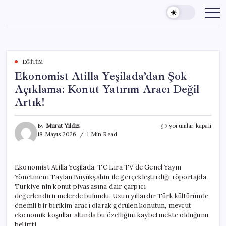
Skip
to
content
EĞITIM
Ekonomist Atilla Yeşilada’dan Şok
Açıklama: Konut Yatırım Aracı Değil
Artık!
Ekonomist
By
Murat Yıldız
yorumlar kapalı
Atilla
18 Mayıs 2026
1 Min Read
Yeşilada’dan
Şok
Açıklama:
Ekonomist Atilla Yeşilada, TC Lira TV’de Genel Yayın
Konut
Yönetmeni Taylan Büyükşahin ile gerçekleştirdiği röportajda
Yatırım
Aracı
Türkiye’nin konut piyasasına dair çarpıcı
Değil
değerlendirirmelerde bulundu. Uzun yıllardır Türk kültüründe
Artık!
önemli bir birikim aracı olarak görülen konutun, mevcut
için
ekonomik koşullar altında bu özelliğini kaybetmekte olduğunu
belirtti.