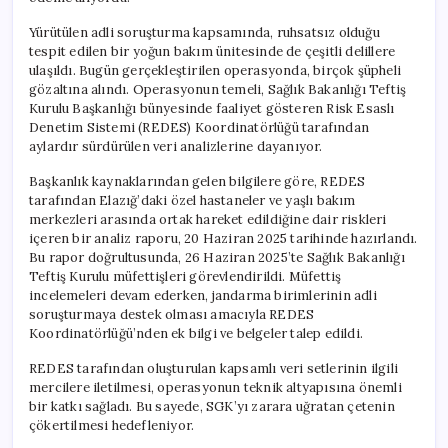
Yürütülen adli soruşturma kapsamında, ruhsatsız olduğu
tespit edilen bir yoğun bakım ünitesinde de çeşitli delillere
ulaşıldı. Bugün gerçekleştirilen operasyonda, birçok şüpheli
gözaltına alındı. Operasyonun temeli, Sağlık Bakanlığı Teftiş
Kurulu Başkanlığı bünyesinde faaliyet gösteren Risk Esaslı
Denetim Sistemi (REDES) Koordinatörlüğü tarafından
aylardır sürdürülen veri analizlerine dayanıyor.
Başkanlık kaynaklarından gelen bilgilere göre, REDES
tarafından Elazığ’daki özel hastaneler ve yaşlı bakım
merkezleri arasında ortak hareket edildiğine dair riskleri
içeren bir analiz raporu, 20 Haziran 2025 tarihinde hazırlandı.
Bu rapor doğrultusunda, 26 Haziran 2025’te Sağlık Bakanlığı
Teftiş Kurulu müfettişleri görevlendirildi. Müfettiş
incelemeleri devam ederken, jandarma birimlerinin adli
soruşturmaya destek olması amacıyla REDES
Koordinatörlüğü’nden ek bilgi ve belgeler talep edildi.
REDES tarafından oluşturulan kapsamlı veri setlerinin ilgili
mercilere iletilmesi, operasyonun teknik altyapısına önemli
bir katkı sağladı. Bu sayede, SGK’yı zarara uğratan çetenin
çökertilmesi hedefleniyor.