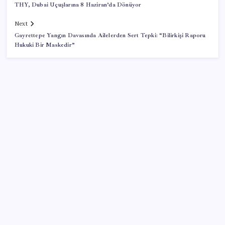
THY, Dubai Uçuşlarına 8 Haziran’da Dönüyor
Next
Gayrettepe Yangın Davasında Ailelerden Sert Tepki: “Bilirkişi Raporu
Hukuki Bir Maskedir”
SON YAZILAR
Konutlar Ekim 2026’da tamam
VakıfBank ikinci çeyrekte 16,7 milyar TL net kâr elde
etti
Zihin Okuyan Yapay Zeka Firması: Beynini Okutana