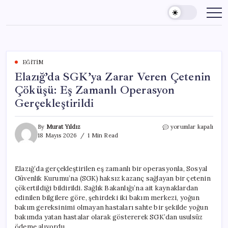
Skip
to
content
EĞITIM
Elazığ’da SGK’ya Zarar Veren Çetenin
Çöküşü: Eş Zamanlı Operasyon
Gerçekleştirildi
Elazığ’da
By
Murat Yıldız
yorumlar kapalı
SGK’ya
18 Mayıs 2026
1 Min Read
Zarar
Veren
Çetenin
Elazığ’da gerçekleştirilen eş zamanlı bir operasyonla, Sosyal
Çöküşü:
Güvenlik Kurumu’na (SGK) haksız kazanç sağlayan bir çetenin
Eş
Zamanlı
çökertildiği bildirildi. Sağlık Bakanlığı’na ait kaynaklardan
Operasyon
edinilen bilgilere göre, şehirdeki iki bakım merkezi, yoğun
Gerçekleştirildi
bakım gereksinimi olmayan hastaları sahte bir şekilde yoğun
için
bakımda yatan hastalar olarak göstererek SGK’dan usulsüz
ödeme alıyordu.