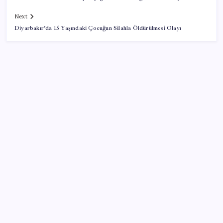
Next
Diyarbakır’da 15 Yaşındaki Çocuğun Silahla Öldürülmesi Olayı
SON YAZILAR
Canan Karatay sağlıklı yaşamın sırrını tek tek
açıkladı! ‘Botoksla düzelmez, bu mineral şart’
Bakan Göktaş: Yangından etkilenen illerimize 25
milyon lira kaynak aktardık
AKP’de YENİ Parti toplantıları: İşte masadaki