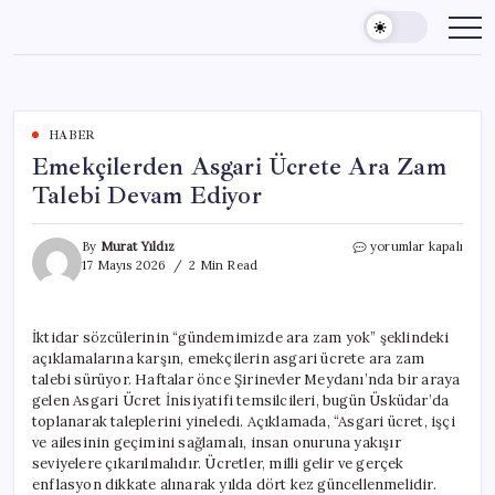
Skip
to
content
HABER
Emekçilerden Asgari Ücrete Ara Zam
Talebi Devam Ediyor
Emekçilerden
By
Murat Yıldız
yorumlar kapalı
Asgari
17 Mayıs 2026
2 Min Read
Ücrete
Ara
Zam
İktidar sözcülerinin “gündemimizde ara zam yok” şeklindeki
Talebi
açıklamalarına karşın, emekçilerin asgari ücrete ara zam
Devam
Ediyor
talebi sürüyor. Haftalar önce Şirinevler Meydanı’nda bir araya
için
gelen Asgari Ücret İnisiyatifi temsilcileri, bugün Üsküdar’da
toplanarak taleplerini yineledi. Açıklamada, “Asgari ücret, işçi
ve ailesinin geçimini sağlamalı, insan onuruna yakışır
seviyelere çıkarılmalıdır. Ücretler, milli gelir ve gerçek
enflasyon dikkate alınarak yılda dört kez güncellenmelidir.