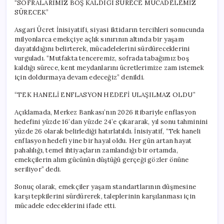
“SOFRALARIMIZ BOŞ KALDIĞI SÜRECE MÜCADELEMİZ
SÜRECEK”
Asgari Ücret İnisiyatifi, siyasi iktidarın tercihleri sonucunda
milyonlarca emekçiye açlık sınırının altında bir yaşam
dayatıldığını belirterek, mücadelelerini sürdüreceklerini
vurguladı. “Mutfakta tenceremiz, sofrada tabağımız boş
kaldığı sürece, kent meydanlarını ücretlerimize zam istemek
için doldurmaya devam edeceğiz” denildi.
“TEK HANELİ ENFLASYON HEDEFİ ULAŞILMAZ OLDU”
Açıklamada, Merkez Bankası’nın 2026 itibariyle enflasyon
hedefini yüzde 16’dan yüzde 24’e çıkararak, yıl sonu tahminini
yüzde 26 olarak belirlediği hatırlatıldı. İnisiyatif, “Tek haneli
enflasyon hedefi yine bir hayal oldu. Her gün artan hayat
pahalılığı, temel ihtiyaçların zamlandığı bir ortamda,
emekçilerin alım gücünün düştüğü gerçeği gözler önüne
seriliyor” dedi.
Sonuç olarak, emekçiler yaşam standartlarının düşmesine
karşı tepkilerini sürdürerek, taleplerinin karşılanması için
mücadele edeceklerini ifade etti.