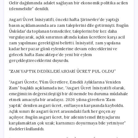
Gelir dağılımında adalet sağlayan bir ekonomik politika acilen
izlenmelidir” denildi.
Asgari Ücret İnisiyatifi, önceki hafta Şirinevler’de yaptığı
basın açıklamasında ara zam taleplerini dile getirmişti. Bugün
Üsküdar’da toplanan temsilciler, taleplerini bir kez daha
vurgulayarak, açlık sınırının altında kalan ücretlere karşı acil
zam yapılması gerektiğini belirtti. İnisiyatif, zam yapılana
kadar her pazar günü eylemlerine devam edeceklerini ve
gelecek hafta Sancaktepe’de yeni bir eylem
gerçekleştireceklerini duyurdu.
“ZAM YAPTIK DEDİKLERİ ASGARİ ÜCRET PUL OLDU”
“Asgari Ücrete, Tüm Ücretlere, Emekli Aylıklarına Yeniden
Zam” başlıklı açıklamada ise, “Asgari Ücret İnisiyatifi olarak,
emeğimizin değersizleştiği bir dönemde bu duruma müdahale
etmek amacıyla bir aradayız. 2026 yılına girerken ‘Zam
yaptık’ denilen asgari ücret, enflasyon karşısında kayboldu.
Açlık sınırı ile asgari ücret arasındaki fark her geçen ay
açılıyor. Bugün asgari ücret, bir ailenin temel ihtiyaçlarını
karşılamaktan çok uzak; karnımızı doyurmaya bile yetmiyor”
ifadeleri kullanıldı.