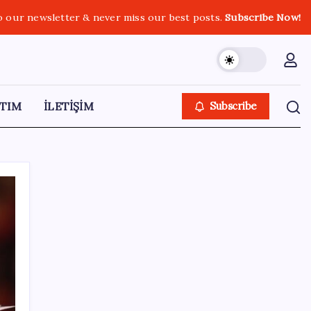
o our newsletter & never miss our best posts.
Subscribe Now!
TIM
İLETİŞİM
Subscribe
SON YAZILAR
Canan Karatay sağlıklı yaşamın sırrını tek
tek açıkladı! ‘Botoksla düzelmez, bu mineral