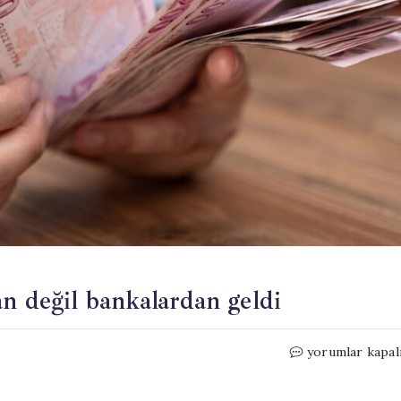
n değil bankalardan geldi
Emeklilere
yorumlar kapal
zam
haberi