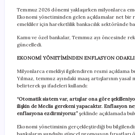
Temmuz 2026 dönemi yaklaşırken milyonlarca emekl
Ekonomi yönetiminden gelen açıklamalar net bir re
emekliler için hareketlilik bankacılık sektöründe ba
Kamu ve özel bankalar, Temmuz ayı öncesinde rek
güncelledi.
EKONOMİ YÖNETİMİNDEN ENFLASYON ODAKLI 
Milyonlarca emekliyi ilgilendiren resmi açıklama
Yılmaz, temmuz ayındaki maaş artışlarının yasal m
belirterek şu ifadeleri kullandı:
“Otomatik sistem var, artışlar ona göre şekilleniyo
ilişkin de Meclis gerekeni yapacaktır. Enflasyon 
enflasyona ezdirmiyoruz”
şeklinde açıklamada bul
Ekonomi yönetiminin gerçekleştirdiği bu bilgilendi
bankaların sunduğu güncel promosyon fırsatları ö