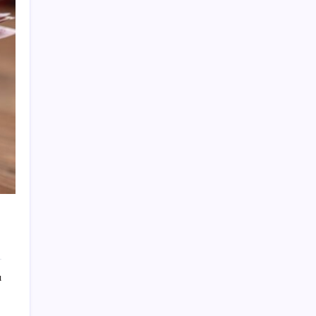
şart’
Bakan Göktaş: Yangından etkilenen
illerimize 25 milyon lira kaynak aktardık
AKP’de YENİ Parti toplantıları: İşte
masadaki anketin sonuçları
Üsküdar Belediyesi’ne operasyon: Sinem
Dedetaş’a tutuklama talebi
Yayaya yol vermedi, ehliyeti aldığı gün iptal
edildi
Mersin merkezli yasa dışı bahis
operasyonunda 52 tutuklama
Ankara ve Avrupa başkenti arasında yeni
ticaret görüşmeleri yolda
2026-YKS tercih süreci başladı: İşte 10
soruda merak edilenler
ı
Kaş’taki orman yangınında kritik saatler:
Havadan müdahale yeniden başladı,