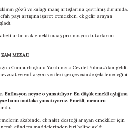
iktidardan
değil
inin gözü ve kulağı maaş artışlarına çevrilmiş durumda
bankalardan
fah payı artışına işaret etmezken, ek gelir arayan
geldi
şladı.
için
abeti artırarak emekli maaş promosyon tutarlarını
ZAM MESAJI
 bugün Cumhurbaşkanı Yardımcısı Cevdet Yılmaz’dan geldi.
evzuat ve enflasyon verileri çerçevesinde şekilleneceğini
r. Enflasyon neyse o yansıtılıyor. En düşük emekli aylığına
neyse bunu mutlaka yansıtıyoruz. Emekli, memuru
undu.
rmelerin akabinde, ek nakit desteği arayan emekliler için
nemli gündem maddelerinden biri haline geldi.