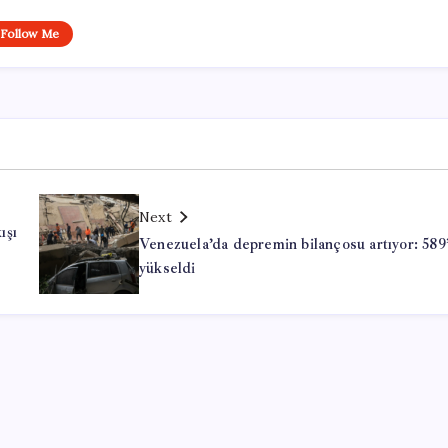
Follow Me
Next
ışı
Venezuela’da depremin bilançosu artıyor: 589
yükseldi