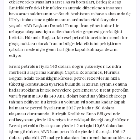
etkileyerek piyasaları sarstı. Asya borsaları, Birleşik Arap
Emirlikleri’ndeki bir nükleer santrale düzenlenen insansız
hava aracı saldırısının ve Suudi Arabistan’ın hava sahasında üç
İHA’yı imha etme açıklamasının ardından ciddi kayıplar
yaşadı. ABD Başkanı Donald Trump, İran yönetimine bir
uzlaşıya ulaşması için acilen harekete geçmesi gerektiğini
belirtti. Hürmüz Boğazı, küresel petrol ticaretinin önemli bir
geçiş noktası olarak İran’ın bölgedeki etkisini pekiştirme
çabaları nedeniyle gemi trafiğine kapalı kalmaya devam
ediyor.
Brent petrolün fiyatı 140 dolara doğru yükseliyor. Londra
merkezli araştırma kuruluşu Capital Economics, Hürmüz
Boğazı’ndaki tıkanıklığın küresel petrol rezervlerini hızla
tükettiği konusunda uyarıda bulundu. Haziran ayının sonuna
kadar stokların kritik seviyelere gerilemesi ve Brent petrolün
varil fiyatının 130 ila 140 ABD doları bandına yükselebileceği
tahmin ediliyor. Bu kritik su yolunun yıl sonuna kadar kapalı
kalması ve petrol fiyatlarının 2027’ye kadar 150 dolara
ulaşması durumunda, Birleşik Krallık ve Euro Bölgesi’nde
enflasyonun yüzde 10 seviyesine yaklaşabileceği öngörülüyor.
Brent petrolün fiyatı şu an yüzde 1,2 artışla 110,63 dolardan
işlem görürken, ABD ham petrolü de yüzde 1,0 artışla 106,42
dolara yükseldi. G7 maliye bakanları, bu önemli hammadde arz