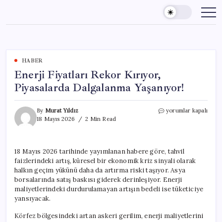
Skip
to
content
HABER
Enerji Fiyatları Rekor Kırıyor,
Piyasalarda Dalgalanma Yaşanıyor!
Enerji
By
Murat Yıldız
yorumlar kapalı
Fiyatları
18 Mayıs 2026
2 Min Read
Rekor
Kırıyor,
Piyasalarda
18 Mayıs 2026 tarihinde yayımlanan habere göre, tahvil
Dalgalanma
faizlerindeki artış, küresel bir ekonomik kriz sinyali olarak
Yaşanıyor!
için
halkın geçim yükünü daha da artırma riski taşıyor. Asya
borsalarında satış baskısı giderek derinleşiyor. Enerji
maliyetlerindeki durdurulamayan artışın bedeli ise tüketiciye
yansıyacak.
Körfez bölgesindeki artan askeri gerilim, enerji maliyetlerini