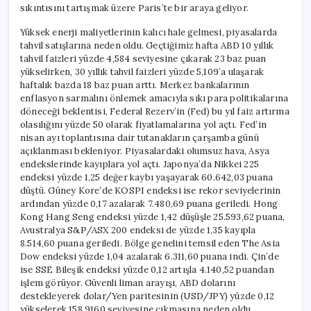
sıkıntısını tartışmak üzere Paris’te bir araya geliyor.
Yüksek enerji maliyetlerinin kalıcı hale gelmesi, piyasalarda
tahvil satışlarına neden oldu. Geçtiğimiz hafta ABD 10 yıllık
tahvil faizleri yüzde 4,584 seviyesine çıkarak 23 baz puan
yükselirken, 30 yıllık tahvil faizleri yüzde 5,109’a ulaşarak
haftalık bazda 18 baz puan arttı. Merkez bankalarının
enflasyon sarmalını önlemek amacıyla sıkı para politikalarına
döneceği beklentisi, Federal Rezerv’in (Fed) bu yıl faiz artırma
olasılığını yüzde 50 olarak fiyatlamalarına yol açtı. Fed’in
nisan ayı toplantısına dair tutanakların çarşamba günü
açıklanması bekleniyor. Piyasalardaki olumsuz hava, Asya
endekslerinde kayıplara yol açtı. Japonya’da Nikkei 225
endeksi yüzde 1,25 değer kaybı yaşayarak 60.642,03 puana
düştü. Güney Kore’de KOSPI endeksi ise rekor seviyelerinin
ardından yüzde 0,17 azalarak 7.480,69 puana geriledi. Hong
Kong Hang Seng endeksi yüzde 1,42 düşüşle 25.593,62 puana,
Avustralya S&P/ASX 200 endeksi de yüzde 1,35 kayıpla
8.514,60 puana geriledi. Bölge genelini temsil eden The Asia
Dow endeksi yüzde 1,04 azalarak 6.311,60 puana indi. Çin’de
ise SSE Bileşik endeksi yüzde 0,12 artışla 4.140,52 puandan
işlem görüyor. Güvenli liman arayışı, ABD dolarını
destekleyerek dolar/Yen paritesinin (USD/JPY) yüzde 0,12
yükselerek 158,9160 seviyesine çıkmasına neden oldu.