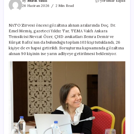
Generalin
By
Murat Yıldız
yorumlar kapalı
akademisyen
26 Haziran 2026
2 Min Read
gelinini
tutukladılar
için
NATO Zirvesi öncesi gözaltına alınan aralarında Doç. Dr.
Emel Memiş, gazeteci Yıldız Tar, TEMA Vakfı Ankara
Temsilcisi Nevzat Özer, ÇHD avukatları Semra Demir ve
Kürşat Bafra’nın da bulunduğu toplam 103 kişi tutuklandı, 26
kişiye de ev hapsi getirildi. Soruşturma kapsamında gözaltına
alınan 90 kişinin ise yarın adliyeye getirilmesi bekleniyor.