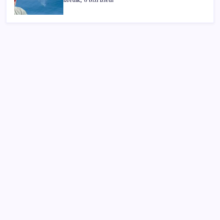
izledik, o bizi izledi
SON YAZILAR
Canan Karatay sağlıklı yaşamın sırrını tek tek
açıkladı! ‘Botoksla düzelmez, bu mineral şart’
Bakan Göktaş: Yangından etkilenen illerimize 25
milyon lira kaynak aktardık
AKP’de YENİ Parti toplantıları: İşte masadaki
anketin sonuçları
Üsküdar Belediyesi’ne operasyon: Sinem Dedetaş’a