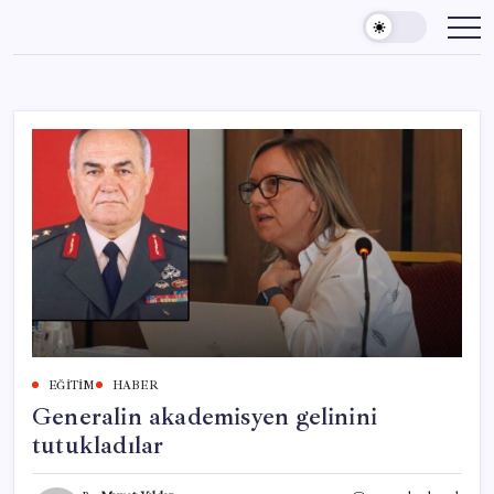
Skip
to
content
EĞITIM
HABER
Generalin akademisyen gelinini
tutukladılar