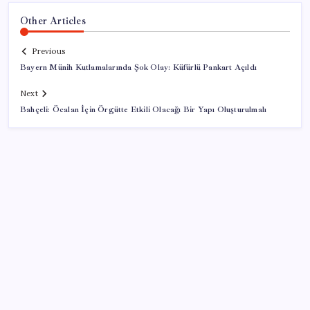
Other Articles
Previous
Bayern Münih Kutlamalarında Şok Olay: Küfürlü Pankart Açıldı
Next
Bahçeli: Öcalan İçin Örgütte Etkili Olacağı Bir Yapı Oluşturulmalı
SON YAZILAR
Canan Karatay sağlıklı yaşamın sırrını tek tek
açıkladı! ‘Botoksla düzelmez, bu mineral şart’