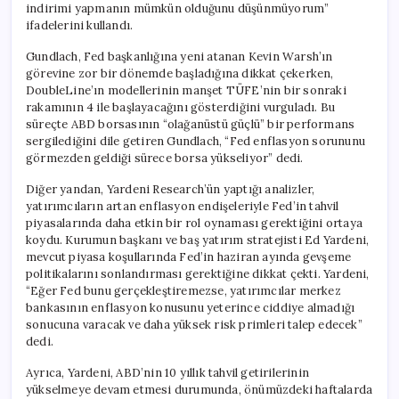
indirimi yapmanın mümkün olduğunu düşünmüyorum”
ifadelerini kullandı.
Gundlach, Fed başkanlığına yeni atanan Kevin Warsh’ın
görevine zor bir dönemde başladığına dikkat çekerken,
DoubleLine’ın modellerinin manşet TÜFE’nin bir sonraki
rakamının 4 ile başlayacağını gösterdiğini vurguladı. Bu
süreçte ABD borsasının “olağanüstü güçlü” bir performans
sergilediğini dile getiren Gundlach, “Fed enflasyon sorununu
görmezden geldiği sürece borsa yükseliyor” dedi.
Diğer yandan, Yardeni Research’ün yaptığı analizler,
yatırımcıların artan enflasyon endişeleriyle Fed’in tahvil
piyasalarında daha etkin bir rol oynaması gerektiğini ortaya
koydu. Kurumun başkanı ve baş yatırım stratejisti Ed Yardeni,
mevcut piyasa koşullarında Fed’in haziran ayında gevşeme
politikalarını sonlandırması gerektiğine dikkat çekti. Yardeni,
“Eğer Fed bunu gerçekleştiremezse, yatırımcılar merkez
bankasının enflasyon konusunu yeterince ciddiye almadığı
sonucuna varacak ve daha yüksek risk primleri talep edecek”
dedi.
Ayrıca, Yardeni, ABD’nin 10 yıllık tahvil getirilerinin
yükselmeye devam etmesi durumunda, önümüzdeki haftalarda