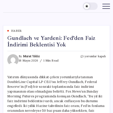
Skip
to
content
HABER
Gundlach ve Yardeni: Fed’den Faiz
İndirimi Beklentisi Yok
Gundlach
By
Murat Yıldız
yorumlar kapalı
ve
18 Mayıs 2026
1 Min Read
Yardeni:
Fed’den
Faiz
Yatırım dünyasında dikkat çeken yorumlarıyla tanınan
İndirimi
DoubleLine Capital LP CEO’su Jeffrey Gundlach, Federal
Beklentisi
Yok
Reserve’in (Fed) bir sonraki toplantısında faiz indirimi
için
yapmasının olası olmadığını belirtti. Fox News’un Sunday
Morning Futures programında konuşan Gundlach, “Bu yıl iki
faiz indirimi beklentisi vardı, ancak enflasyon bu durumu
engelledi. İki yıllık Hazine tahvilinin faiz oranı, Fed’in fonlama
oranından neredeyse 50 baz puan daha yüksekken, faiz