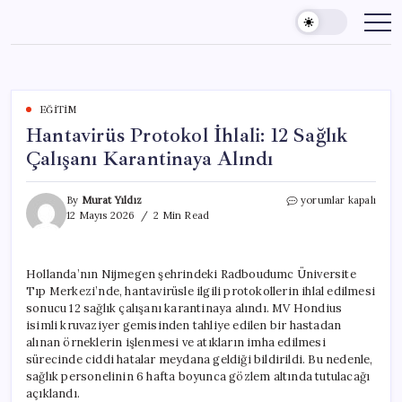
Skip
to
content
EĞITIM
Hantavirüs Protokol İhlali: 12 Sağlık
Çalışanı Karantinaya Alındı
Hantavirüs
By
Murat Yıldız
yorumlar kapalı
Protokol
12 Mayıs 2026
2 Min Read
İhlali:
12
Sağlık
Hollanda’nın Nijmegen şehrindeki Radboudumc Üniversite
Çalışanı
Tıp Merkezi’nde, hantavirüsle ilgili protokollerin ihlal edilmesi
Karantinaya
Alındı
sonucu 12 sağlık çalışanı karantinaya alındı. MV Hondius
için
isimli kruvaziyer gemisinden tahliye edilen bir hastadan
alınan örneklerin işlenmesi ve atıkların imha edilmesi
sürecinde ciddi hatalar meydana geldiği bildirildi. Bu nedenle,
sağlık personelinin 6 hafta boyunca gözlem altında tutulacağı
açıklandı.