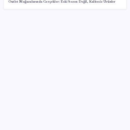
Outlet Mağazalarında Gerçekler: Eski Sezon Değil, Kalitesiz Ürünler
SON YAZILAR
Konutlar Ekim 2026’da tamam
VakıfBank ikinci çeyrekte 16,7 milyar TL net kâr elde
etti
Zihin Okuyan Yapay Zeka Firması: Beynini Okutana
50 Dolar
BDDK’den tasarruf finansman şirketlerine yeni
düzenleme