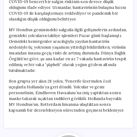
COVID-19 benzeri bir salgın riskinin son derece düşük
olduğunu ifade ediyor. Uzmanlar, hantavirüsün bulaşma hızını
COVID-19 ile karşılaştırmayı reddediyor ve pandemik bir
olasılığın düşük olduğunu belirtiyor.
MV Hondius gemisindeki salgınla ilgili gelişmelerin ardından,
gemideki yolcuların tahliye işlemleri Pazar günü başlamıştı.
Gemideki kemirgenler aracılığıyla yayılan hantavirüs
nedeniyle üç yolcunun yaşamını yitirdiği bildirilirken, virüsün
insandan insana geçiş riski de artmış durumda. Dünya Sağlık
Örgütü’ne göre, şu ana kadar en az 7 vakada hantavirüs tespit
edilmiş ve bir vaka “şüpheli” olarak yoğun gözlem altında
tutulmaktadır.
Son grupta yer alan 28 yolcu, Tenerife üzerinden özel
uçuşlarla Hollanda’ya geri döndü. Yolcular ve gemi
personelinin, Eindhoven Havaalanı’na iniş yaptıktan sonra
maske takarak uçaktan indikleri görüldü. Hollanda bayraklı
MV Hondius’un, Rotterdam limanına ulaştıktan sonra
kapsamlı bir dezenfeksiyon sürecinden geçmesi bekleniyor.