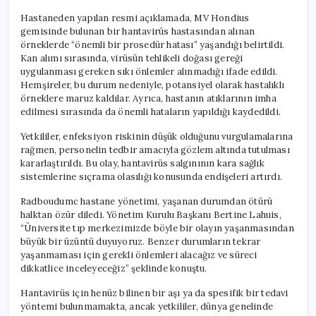
Hastaneden yapılan resmi açıklamada, MV Hondius
gemisinde bulunan bir hantavirüs hastasından alınan
örneklerde “önemli bir prosedür hatası” yaşandığı belirtildi.
Kan alımı sırasında, virüsün tehlikeli doğası gereği
uygulanması gereken sıkı önlemler alınmadığı ifade edildi.
Hemşireler, bu durum nedeniyle, potansiyel olarak hastalıklı
örneklere maruz kaldılar. Ayrıca, hastanın atıklarının imha
edilmesi sırasında da önemli hataların yapıldığı kaydedildi.
Yetkililer, enfeksiyon riskinin düşük olduğunu vurgulamalarına
rağmen, personelin tedbir amacıyla gözlem altında tutulması
kararlaştırıldı. Bu olay, hantavirüs salgınının kara sağlık
sistemlerine sıçrama olasılığı konusunda endişeleri artırdı.
Radboudumc hastane yönetimi, yaşanan durumdan ötürü
halktan özür diledi. Yönetim Kurulu Başkanı Bertine Lahuis,
“Üniversite tıp merkezimizde böyle bir olayın yaşanmasından
büyük bir üzüntü duyuyoruz. Benzer durumların tekrar
yaşanmaması için gerekli önlemleri alacağız ve süreci
dikkatlice inceleyeceğiz” şeklinde konuştu.
Hantavirüs için henüz bilinen bir aşı ya da spesifik bir tedavi
yöntemi bulunmamakta, ancak yetkililer, dünya genelinde