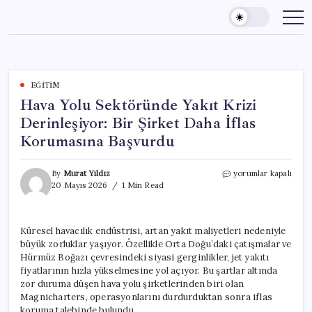
Skip
to
content
EĞITIM
Hava Yolu Sektöründe Yakıt Krizi
Derinleşiyor: Bir Şirket Daha İflas
Korumasına Başvurdu
Hava
By
Murat Yıldız
yorumlar kapalı
Yolu
20 Mayıs 2026
1 Min Read
Sektöründe
Yakıt
Krizi
Küresel havacılık endüstrisi, artan yakıt maliyetleri nedeniyle
Derinleşiyor:
büyük zorluklar yaşıyor. Özellikle Orta Doğu’daki çatışmalar ve
Bir
Şirket
Hürmüz Boğazı çevresindeki siyasi gerginlikler, jet yakıtı
Daha
fiyatlarının hızla yükselmesine yol açıyor. Bu şartlar altında
İflas
zor duruma düşen hava yolu şirketlerinden biri olan
Korumasına
Magnicharters, operasyonlarını durdurduktan sonra iflas
Başvurdu
koruma talebinde bulundu.