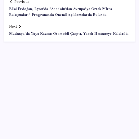
Previous
Bilal Erdoğan, Lyon’da “Anadolu’dan Avrupa’ya Ortak Miras
Buluşmaları” Programında Önemli Açıklamalarda Bulundu
Next
Mudanya’da Yaya Kazası: Otomobil Çarptı, Yaralı Hastaneye Kaldırıldı
SON YAZILAR
Canan Karatay sağlıklı yaşamın sırrını tek tek
açıkladı! ‘Botoksla düzelmez, bu mineral şart’
Bakan Göktaş: Yangından etkilenen illerimize 25