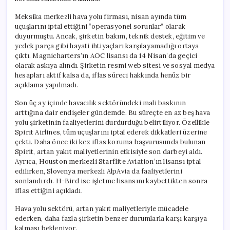
için
Meksika merkezli hava yolu firması, nisan ayında tüm
uçuşlarını iptal ettiğini “operasyonel sorunlar” olarak
duyurmuştu. Ancak, şirketin bakım, teknik destek, eğitim ve
yedek parça gibi hayati ihtiyaçları karşılayamadığı ortaya
çıktı. Magnicharters’ın AOC lisansı da 14 Nisan’da geçici
olarak askıya alındı. Şirketin resmi web sitesi ve sosyal medya
hesapları aktif kalsa da, iflas süreci hakkında henüz bir
açıklama yapılmadı.
Son üç ay içinde havacılık sektöründeki mali baskının
arttığına dair endişeler gündemde. Bu süreçte en az beş hava
yolu şirketinin faaliyetlerini durdurduğu belirtiliyor. Özellikle
Spirit Airlines, tüm uçuşlarını iptal ederek dikkatleri üzerine
çekti. Daha önce iki kez iflas koruma başvurusunda bulunan
Spirit, artan yakıt maliyetlerinin etkisiyle son darbeyi aldı.
Ayrıca, Houston merkezli Starflite Aviation’ın lisansı iptal
edilirken, Slovenya merkezli AlpAvia da faaliyetlerini
sonlandırdı. H-Bird ise işletme lisansını kaybettikten sonra
iflas ettiğini açıkladı.
Hava yolu sektörü, artan yakıt maliyetleriyle mücadele
ederken, daha fazla şirketin benzer durumlarla karşı karşıya
kalması bekleniyor.