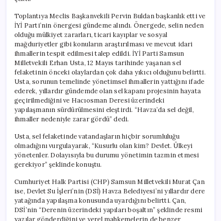
Toplantıya Meclis Başkanvekili Pervin Buldan başkanlık etti ve
İYİ Parti’nin önergesi gündeme alındı. Önergede, selin neden
olduğu mülkiyet zararları, ticari kayıplar ve sosyal
mağduriyetler gibi konuların araştırılması ve mevcut idari
ihmallerin tespit edilmesi talep edildi. İYİ Parti Samsun
Milletvekili Erhan Usta, 12 Mayıs tarihinde yaşanan sel
felaketinin önceki olaylardan çok daha yıkıcı olduğunu belirtti.
Usta, sorunun temelinde yönetimsel ihmallerin yattığını ifade
ederek, yıllardır gündemde olan sel kapanı projesinin hayata
geçirilmediğini ve Hacıosman Deresi üzerindeki
yapılaşmanın sürdürülmesini eleştirdi. “Havza’da sel değil,
ihmaller nedeniyle zarar gördü” dedi.
Usta, sel felaketinde vatandaşların hiçbir sorumluluğu
olmadığını vurgulayarak, “Kusurlu olan kim? Devlet. Ülkeyi
yönetenler. Dolayısıyla bu durumu yönetimin tazmin etmesi
gerekiyor” şeklinde konuştu.
Cumhuriyet Halk Partisi (CHP) Samsun Milletvekili Murat Çan
ise, Devlet Su İşleri’nin (DSİ) Havza Belediyesi’ni yıllardır dere
yatağında yapılaşma konusunda uyardığını belirtti. Çan,
DSİ’nin “Derenin üzerindeki yapıları boşaltın” şeklinde resmi
yazılar gönderdiğini ve yerel mahkemelerin de benzer