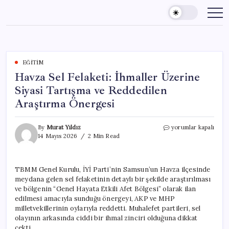
Skip
to
content
EĞITIM
Havza Sel Felaketi: İhmaller Üzerine
Siyasi Tartışma ve Reddedilen
Araştırma Önergesi
Havza
By
Murat Yıldız
yorumlar kapalı
Sel
14 Mayıs 2026
2 Min Read
Felaketi:
İhmaller
Üzerine
TBMM Genel Kurulu, İYİ Parti’nin Samsun’un Havza ilçesinde
Siyasi
meydana gelen sel felaketinin detaylı bir şekilde araştırılması
Tartışma
ve
ve bölgenin “Genel Hayata Etkili Afet Bölgesi” olarak ilan
Reddedilen
edilmesi amacıyla sunduğu önergeyi, AKP ve MHP
Araştırma
milletvekillerinin oylarıyla reddetti. Muhalefet partileri, sel
Önergesi
olayının arkasında ciddi bir ihmal zinciri olduğuna dikkat
için
çekti.