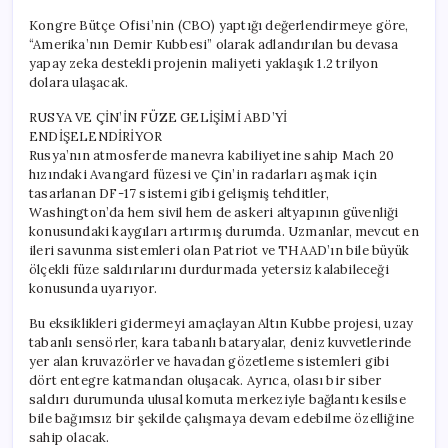
Kongre Bütçe Ofisi’nin (CBO) yaptığı değerlendirmeye göre,
“Amerika’nın Demir Kubbesi” olarak adlandırılan bu devasa
yapay zeka destekli projenin maliyeti yaklaşık 1.2 trilyon
dolara ulaşacak.
RUSYA VE ÇİN’İN FÜZE GELİŞİMİ ABD’Yİ
ENDİŞELENDİRİYOR
Rusya’nın atmosferde manevra kabiliyetine sahip Mach 20
hızındaki Avangard füzesi ve Çin’in radarları aşmak için
tasarlanan DF-17 sistemi gibi gelişmiş tehditler,
Washington’da hem sivil hem de askeri altyapının güvenliği
konusundaki kaygıları artırmış durumda. Uzmanlar, mevcut en
ileri savunma sistemleri olan Patriot ve THAAD’ın bile büyük
ölçekli füze saldırılarını durdurmada yetersiz kalabileceği
konusunda uyarıyor.
Bu eksiklikleri gidermeyi amaçlayan Altın Kubbe projesi, uzay
tabanlı sensörler, kara tabanlı bataryalar, deniz kuvvetlerinde
yer alan kruvazörler ve havadan gözetleme sistemleri gibi
dört entegre katmandan oluşacak. Ayrıca, olası bir siber
saldırı durumunda ulusal komuta merkeziyle bağlantı kesilse
bile bağımsız bir şekilde çalışmaya devam edebilme özelliğine
sahip olacak.