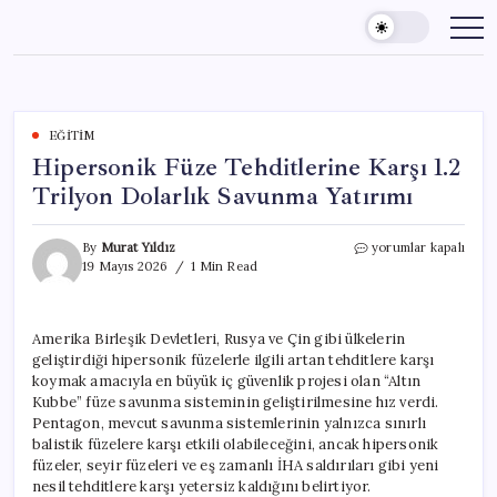
Skip
to
content
EĞITIM
Hipersonik Füze Tehditlerine Karşı 1.2
Trilyon Dolarlık Savunma Yatırımı
Hipersonik
By
Murat Yıldız
yorumlar kapalı
Füze
19 Mayıs 2026
1 Min Read
Tehditlerine
Karşı
1.2
Amerika Birleşik Devletleri, Rusya ve Çin gibi ülkelerin
Trilyon
geliştirdiği hipersonik füzelerle ilgili artan tehditlere karşı
Dolarlık
Savunma
koymak amacıyla en büyük iç güvenlik projesi olan “Altın
Yatırımı
Kubbe” füze savunma sisteminin geliştirilmesine hız verdi.
için
Pentagon, mevcut savunma sistemlerinin yalnızca sınırlı
balistik füzelere karşı etkili olabileceğini, ancak hipersonik
füzeler, seyir füzeleri ve eş zamanlı İHA saldırıları gibi yeni
nesil tehditlere karşı yetersiz kaldığını belirtiyor.