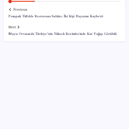
Previous
Pompalı Tüfekle Restorana Saldırı: İki Kişi Hayatını Kaybetti
Next
Mayıs Ortasında Türkiye’nin Yüksek Kesimlerinde Kar Yağışı Görüldü
SON YAZILAR
Konutlar Ekim 2026’da tamam
VakıfBank ikinci çeyrekte 16,7 milyar TL net kâr elde
etti