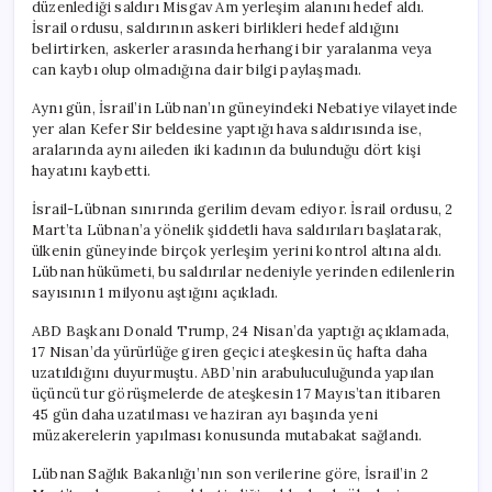
düzenlediği saldırı Misgav Am yerleşim alanını hedef aldı.
İsrail ordusu, saldırının askeri birlikleri hedef aldığını
belirtirken, askerler arasında herhangi bir yaralanma veya
can kaybı olup olmadığına dair bilgi paylaşmadı.
Aynı gün, İsrail’in Lübnan’ın güneyindeki Nebatiye vilayetinde
yer alan Kefer Sir beldesine yaptığı hava saldırısında ise,
aralarında aynı aileden iki kadının da bulunduğu dört kişi
hayatını kaybetti.
İsrail-Lübnan sınırında gerilim devam ediyor. İsrail ordusu, 2
Mart’ta Lübnan’a yönelik şiddetli hava saldırıları başlatarak,
ülkenin güneyinde birçok yerleşim yerini kontrol altına aldı.
Lübnan hükümeti, bu saldırılar nedeniyle yerinden edilenlerin
sayısının 1 milyonu aştığını açıkladı.
ABD Başkanı Donald Trump, 24 Nisan’da yaptığı açıklamada,
17 Nisan’da yürürlüğe giren geçici ateşkesin üç hafta daha
uzatıldığını duyurmuştu. ABD’nin arabuluculuğunda yapılan
üçüncü tur görüşmelerde de ateşkesin 17 Mayıs’tan itibaren
45 gün daha uzatılması ve haziran ayı başında yeni
müzakerelerin yapılması konusunda mutabakat sağlandı.
Lübnan Sağlık Bakanlığı’nın son verilerine göre, İsrail’in 2