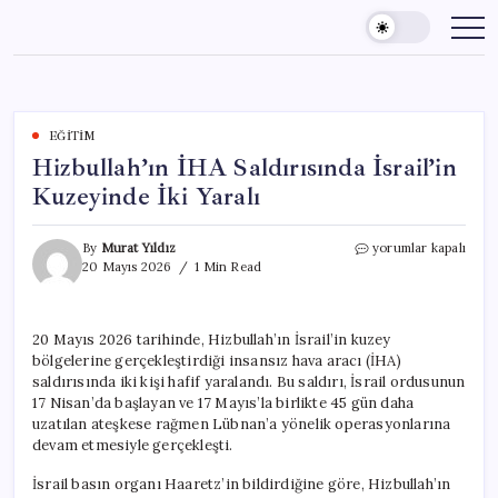
Skip
to
content
EĞITIM
Hizbullah’ın İHA Saldırısında İsrail’in
Kuzeyinde İki Yaralı
Hizbullah’ın
By
Murat Yıldız
yorumlar kapalı
İHA
20 Mayıs 2026
1 Min Read
Saldırısında
İsrail’in
Kuzeyinde
20 Mayıs 2026 tarihinde, Hizbullah’ın İsrail’in kuzey
İki
bölgelerine gerçekleştirdiği insansız hava aracı (İHA)
Yaralı
için
saldırısında iki kişi hafif yaralandı. Bu saldırı, İsrail ordusunun
17 Nisan’da başlayan ve 17 Mayıs’la birlikte 45 gün daha
uzatılan ateşkese rağmen Lübnan’a yönelik operasyonlarına
devam etmesiyle gerçekleşti.
İsrail basın organı Haaretz’in bildirdiğine göre, Hizbullah’ın