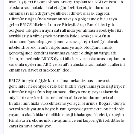
İran Dışişleri Bakanı Abbas Arakçi, toplantıda ABD ve İsrail’in
uluslararası hukuku ihlal ettiğini belirterek, bu durumu
kınamaları için diğer üye ülkeleri direkt olarak çağırdı.
Hürmüz Boğazı’nda yaşanan savaşın gölgesinde bir araya
gelen BRICS ülkeleri, İran ve Birleşik Arap Emirlikleri gibi
bölgesel rakiplerin aynı çatı altında yer alması sebebiyle fikir
ayrılıklarıyla yüzleşmek zorunda kaldı. Arakçi, ABD’nin
tutumunu “yasadışı genişleme ve savaş kışkırtıcılığı” olarak
nitelendirerek, İran’ın diplomasiye açık olduğunu ancak
gerektiğinde kendini savunmaya hazır olduğunu vurguladı.
“İran, bu nedenle BRICS üyesi ülkeleri ve uluslararası toplumun
sorumlu üyelerini, ABD ve İsrail’in uluslararası hukuk ihlallerini
kınamaya davet etmektedir,” dedi.
BRICS’in oybirliğiyle karar alma mekanizması, mevcut
gerilimler nedeniyle ortak bir bildiri yayınlamayı zorlaştırıyor.
Hürmüz Boğazı’nın kapanması, dünya enerji piyasalarında
büyük bir arz kesintisine neden oldu ve bu durum petrol
fiyatlarının hızla yükselmesine yol açtı. Hürmüz Boğazı, dünya
petrol sevkiyatının beşte birini gerçekleştirmekte, bu nedenle
yaşanan aksaklıklar özellikle enerji ithalatçısı ülkeleri, örneğin
Hindistan’ı, ekonomik yavaşlama ve enflasyon gibi tehditlerle
karşı karşıya bırakıyor.