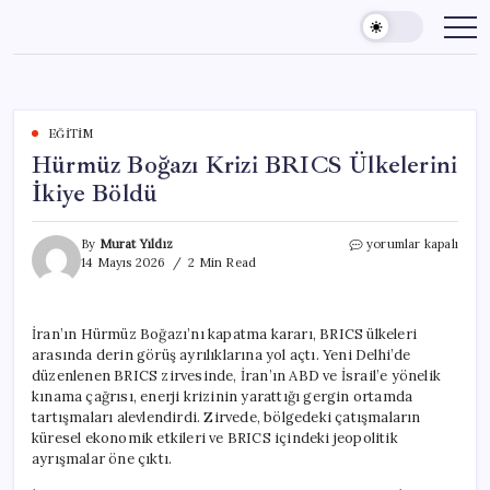
Skip
to
content
EĞITIM
Hürmüz Boğazı Krizi BRICS Ülkelerini
İkiye Böldü
Hürmüz
By
Murat Yıldız
yorumlar kapalı
Boğazı
14 Mayıs 2026
2 Min Read
Krizi
BRICS
Ülkelerini
İran’ın Hürmüz Boğazı’nı kapatma kararı, BRICS ülkeleri
İkiye
arasında derin görüş ayrılıklarına yol açtı. Yeni Delhi’de
Böldü
için
düzenlenen BRICS zirvesinde, İran’ın ABD ve İsrail’e yönelik
kınama çağrısı, enerji krizinin yarattığı gergin ortamda
tartışmaları alevlendirdi. Zirvede, bölgedeki çatışmaların
küresel ekonomik etkileri ve BRICS içindeki jeopolitik
ayrışmalar öne çıktı.