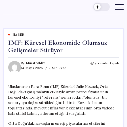
Skip
to
content
HABER
IMF: Küresel Ekonomide Olumsuz
Gelişmeler Sürüyor
IMF:
By
Murat Yıldız
yorumlar kapalı
Küresel
14 Mayıs 2026
2 Min Read
Ekonomide
Olumsuz
Gelişmeler
Uluslararası Para Fonu (IMF) Sözcüsü Julie Kozack, Orta
Sürüyor
Doğu’daki çatışmaların etkisiyle artan petrol fiyatlarının
için
küresel ekonomiyi “referans” senaryodan “olumsuz” bir
senaryoya doğru sürüklediğini belirtti. Kozack, basın
toplantısında, mevcut enflasyon beklentilerinin orta vadede
hala stabil kalmaya devam ettiğini vurguladı.
Orta Doğu’daki savaşların enerji piyasalarına etkilerini