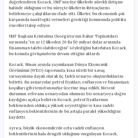
değerlendiren Kozack, IMF’nin üye ülkelerle sürekli iletişim
halinde olduğunu ve bu süreçte ülkelerin ihtiyaçlarını
belirlemeye çalıştıklarını ifade etti. Ülkeler, bu ekonomik şok
karşısında nasıl tepki vermeleri gerektiği konusunda politika
önerileri talep ediyor.
IMF Başkanı Kristalina Georgieva’nın Bahar Toplantıları
sırasında “en az 12 ülkeden 20 ila 50 milyar dolar arasında
finansman talebi olabileceğini” söylediğini hatırlatan Kozack,
bu konuda görüşmelerin devam ettiğini aktardı.
Kozack, Nisan ayında yayımlanan Dünya Ekonomik
Görünümü (WEO) raporunda, kısa süreli bir savaş
varsayımına dayalı olarak üç farklı senaryo oluşturduklarını
belirtti. Bu senaryolar petrol fiyatları, enflasyon ve finansman
koşulları gibi temel unsurlar üzerine inşa edildi. Mevcut
durumun referans senaryodan olumsuz bir senaryoya doğru
kaydığını açıkça belirten Kozack, petrol fiyatlarının
beklenenden oldukça yüksek seyrettiğini ve kısa vadeli
enflasyon beklentilerinin de bu artışla paralel yükseldiğini
kaydetti.
Ayrıca, büyük ekonomilerde orta vadeli enflasyon
beklentilerinin hala dengeli olduğunu vurgulayan Kozack,