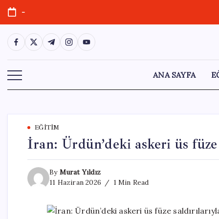
Skip
-
to
content
https://www.facebook.com/
https://twitter.com/
https://t.me/
https://www.instagram.com/
https://youtube.com/
ANA SAYFA
E
EĞITIM
İran: Ürdün’deki askeri üs füze 
By
Murat Yıldız
11 Haziran 2026
1 Min Read