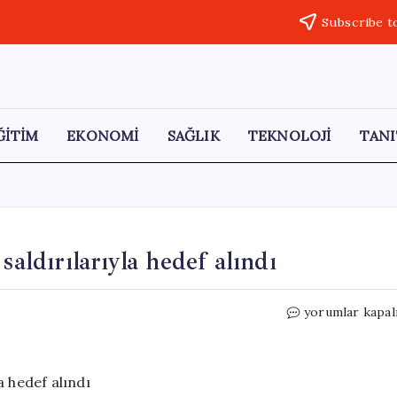
Subscribe t
ĞİTİM
EKONOMİ
SAĞLIK
TEKNOLOJİ
TANI
saldırılarıyla hedef alındı
İran:
yorumlar kapal
Ürdün’deki
askeri
üs
füze