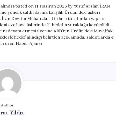
saldırılarıyla
ef alındı Posted on 11 Haziran 2026 by Yusuf Arslan İRAN
hedef
e yönelik saldırılarına karşılık Ürdün’deki askeri
alındı
rdi. İran Devrim Muhafızları Ordusu tarafından yapılan
için
deniz ve hava üslerinde 21 hedefin vurulduğu kaydedildi.
larını devam etmesi üzerine ABD’nin Ürdün’deki Muvaffak
üzelerle hedef alındığı belirtlen açıklamada, saldırılarda 4
emirören Haber Ajansı
Author
at Yıldız