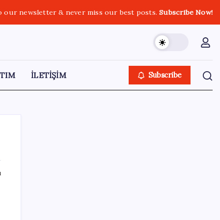
o our newsletter & never miss our best posts.
Subscribe Now!
TIM
İLETİŞİM
Subscribe
ı
SON YAZILAR
Zihin Okuyan Yapay Zeka Firması: Beynini
Okutana 50 Dolar