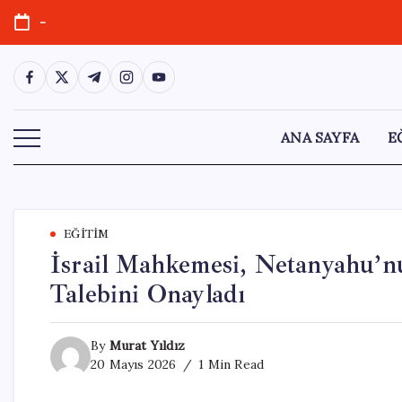
Skip
-
to
content
https://www.facebook.com/
https://twitter.com/
https://t.me/
https://www.instagram.com/
https://youtube.com/
ANA SAYFA
E
EĞITIM
İsrail Mahkemesi, Netanyahu’nu
Talebini Onayladı
By
Murat Yıldız
20 Mayıs 2026
1 Min Read