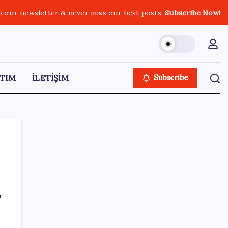
o our newsletter & never miss our best posts.
Subscribe Now!
TIM
İLETİŞİM
Subscribe
SON YAZILAR
ı
BDDK’den tasarruf finansman şirketlerine
yeni düzenleme