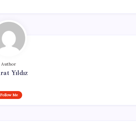
Author
at Yıldız
Follow Me