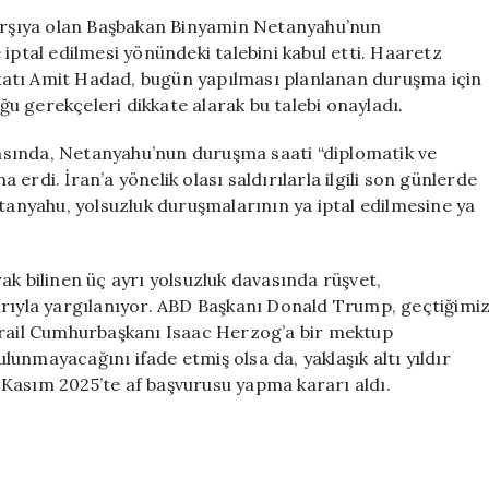
Davasının
karşıya olan Başbakan Binyamin Netanyahu’nun
İptal
iptal edilmesi yönündeki talebini kabul etti. Haaretz
Talebini
katı Amit Hadad, bugün yapılması planlanan duruşma için
Onayladı
u gerekçeleri dikkate alarak bu talebi onayladı.
için
asında, Netanyahu’nun duruşma saati “diplomatik ve
rdi. İran’a yönelik olası saldırılarla ilgili son günlerde
etanyahu, yolsuzluk duruşmalarının ya iptal edilmesine ya
ak bilinen üç ayrı yolsuzluk davasında rüşvet,
arıyla yargılanıyor. ABD Başkanı Donald Trump, geçtiğimi
srail Cumhurbaşkanı Isaac Herzog’a bir mektup
unmayacağını ifade etmiş olsa da, yaklaşık altı yıldır
Kasım 2025’te af başvurusu yapma kararı aldı.