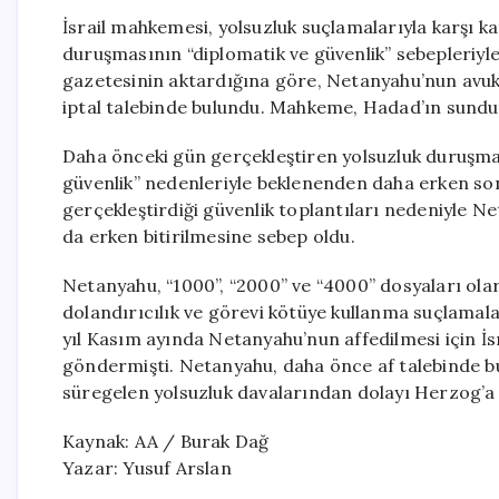
İsrail mahkemesi, yolsuzluk suçlamalarıyla karşı 
duruşmasının “diplomatik ve güvenlik” sebepleriyle 
gazetesinin aktardığına göre, Netanyahu’nun avu
iptal talebinde bulundu. Mahkeme, Hadad’ın sunduğ
Daha önceki gün gerçekleştiren yolsuzluk duruşm
güvenlik” nedenleriyle beklenenden daha erken sona e
gerçekleştirdiği güvenlik toplantıları nedeniyle N
da erken bitirilmesine sebep oldu.
Netanyahu, “1000”, “2000” ve “4000” dosyaları olar
dolandırıcılık ve görevi kötüye kullanma suçlamal
yıl Kasım ayında Netanyahu’nun affedilmesi için İ
göndermişti. Netanyahu, daha önce af talebinde bul
süregelen yolsuzluk davalarından dolayı Herzog’a 
Kaynak: AA / Burak Dağ
Yazar: Yusuf Arslan