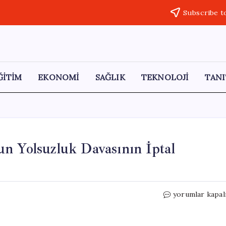
Subscribe t
ĞİTİM
EKONOMİ
SAĞLIK
TEKNOLOJİ
TANI
n Yolsuzluk Davasının İptal
İsrail
yorumlar kapal
Mahkemesi,
Netanyahu’nun
Yolsuzluk