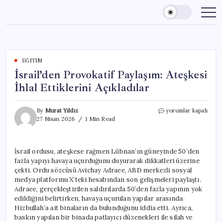
Skip
to
content
EĞITIM
İsrail’den Provokatif Paylaşım: Ateşkesi
İhlal Ettiklerini Açıkladılar
İsrail’den
By
Murat Yıldız
yorumlar kapalı
Provokatif
27 Nisan 2026
1 Min Read
Paylaşım:
Ateşkesi
İhlal
İsrail ordusu, ateşkese rağmen Lübnan’ın güneyinde 50’den
Ettiklerini
fazla yapıyı havaya uçurduğunu duyurarak dikkatleri üzerine
Açıkladılar
için
çekti. Ordu sözcüsü Avichay Adraee, ABD merkezli sosyal
medya platformu X’teki hesabından son gelişmeleri paylaştı.
Adraee, gerçekleştirilen saldırılarda 50’den fazla yapının yok
edildiğini belirtirken, havaya uçurulan yapılar arasında
Hizbullah’a ait binaların da bulunduğunu iddia etti. Ayrıca,
baskın yapılan bir binada patlayıcı düzenekleri ile silah ve