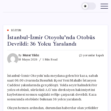
Skip
to
content
EĞITIM
İstanbul-İzmir Otoyolu’nda Otobüs
Devrildi: 36 Yolcu Yaralandı
İstanbul-
By
Murat Yıldız
yorumlar kapalı
İzmir
18 Mayıs 2026
1 Min Read
Otoyolu’nda
Otobüs
Devrildi:
İstanbul-İzmir Otoyolu’nda meydana gelen bir kaza, sabah
36
saat 06.00 civarında Susurluk ilçesi Yeni Mahalle İstasyon
Yolcu
Yaralandı
Caddesi yakınlarında gerçekleşti. Yolda seyir halindeki bir
için
yolcu otobüsü, sürücüsü A.G.’nin direksiyon hakimiyetini
kaybetmesi sonucu sağdaki refüje çarparak devrildi. Kaza
sonucunda otobüste bulunan 36 yolcu yaralandı.
Olayın hemen ardından, durumdan haberdar olan yetkililer