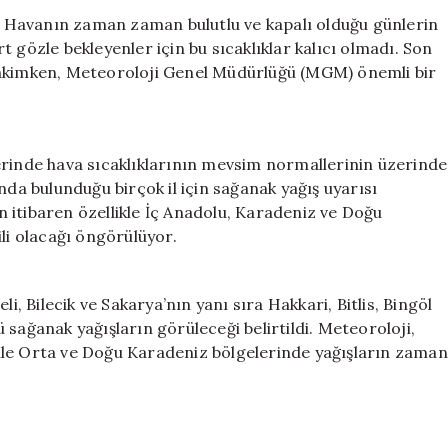
Yağış
i. Havanın zaman zaman bulutlu ve kapalı olduğu günlerin
Beklentisi:
 gözle bekleyenler için bu sıcaklıklar kalıcı olmadı. Son
Sıcak
hakimken, Meteoroloji Genel Müdürlüğü (MGM) önemli bir
Hava
Yerini
Bulutlara
Bırakıyor
erinde hava sıcaklıklarının mevsim normallerinin üzerinde
için
nda bulunduğu birçok il için sağanak yağış uyarısı
 itibaren özellikle İç Anadolu, Karadeniz ve Doğu
ili olacağı öngörülüyor.
i, Bilecik ve Sakarya’nın yanı sıra Hakkari, Bitlis, Bingöl
sağanak yağışların görüleceği belirtildi. Meteoroloji,
ri ile Orta ve Doğu Karadeniz bölgelerinde yağışların zaman