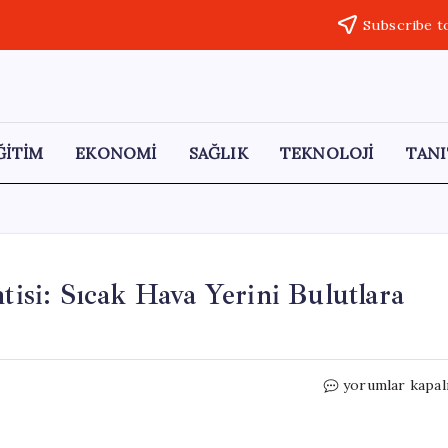
Subscribe t
ĞİTİM
EKONOMİ
SAĞLIK
TEKNOLOJİ
TANI
tisi: Sıcak Hava Yerini Bulutlara
İstanbul
yorumlar kapal
ve
10
İlde