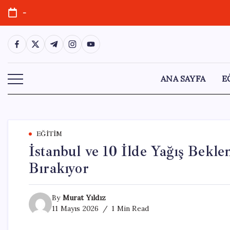
Skip
-
to
content
https://www.facebook.com/
https://twitter.com/
https://t.me/
https://www.instagram.com/
https://youtube.com/
ANA SAYFA
E
EĞITIM
İstanbul ve 10 İlde Yağış Beklen
Bırakıyor
By
Murat Yıldız
11 Mayıs 2026
1 Min Read