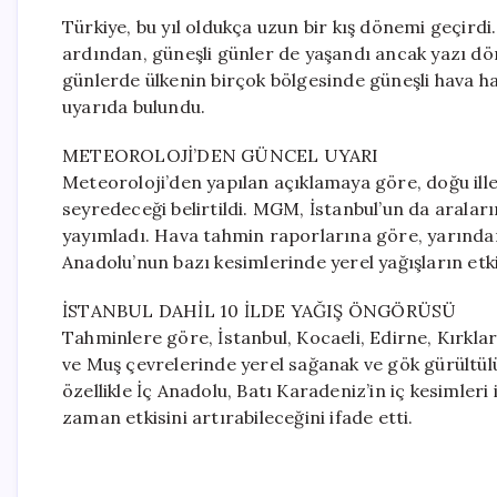
Türkiye, bu yıl oldukça uzun bir kış dönemi geçird
ardından, güneşli günler de yaşandı ancak yazı dört
günlerde ülkenin birçok bölgesinde güneşli hava 
uyarıda bulundu.
METEOROLOJİ’DEN GÜNCEL UYARI
Meteoroloji’den yapılan açıklamaya göre, doğu ill
seyredeceği belirtildi. MGM, İstanbul’un da araları
yayımladı. Hava tahmin raporlarına göre, yarından
Anadolu’nun bazı kesimlerinde yerel yağışların etk
İSTANBUL DAHİL 10 İLDE YAĞIŞ ÖNGÖRÜSÜ
Tahminlere göre, İstanbul, Kocaeli, Edirne, Kırklarel
ve Muş çevrelerinde yerel sağanak ve gök gürültülü 
özellikle İç Anadolu, Batı Karadeniz’in iç kesimle
zaman etkisini artırabileceğini ifade etti.