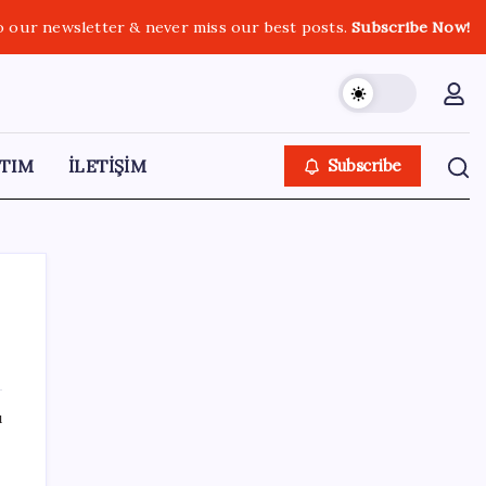
o our newsletter & never miss our best posts.
Subscribe Now!
TIM
İLETİŞİM
Subscribe
SON YAZILAR
ı
Canan Karatay sağlıklı yaşamın sırrını tek
tek açıkladı! ‘Botoksla düzelmez, bu mineral