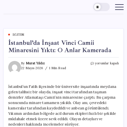
Skip
to
content
EĞITIM
İstanbul’da İnşaat Vinci Camii
Minaresini Yıktı: O Anlar Kamerada
İstanbul’da
By
Murat Yıldız
yorumlar kapalı
İnşaat
22 Mayıs 2026
1 Min Read
Vinci
Camii
Minaresini
İstanbul’un Fatih ilçesinde bir üniversite inşaatında meydana
Yıktı:
gelen talihsiz bir olayda, inşaat vinci tarafından taşınan
O
Anlar
demirler Atlamataşı Camii’nin minaresine çarptı. Bu çarpma
Kamerada
sonucunda minare tamamen yıkıldı. Olay anı, çevredeki
için
kameralar tarafından kaydedildi ve anbean görüntülendi.
Yıkımın ardından bölgede acil durum ekipleri hızlı bir şekilde
müdahale etmek üzere sevk edildi. Olayın detayları ve
nedenleri hakkında incelemeler sürüyor.