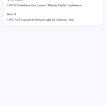
CHP’li Öztürkmen’den Çarpıcı ‘Mutlak Butlan’ Açıklaması
Next
CHP, Acil Toplantıda Kılıçdaroğlu’nu Gündeme Aldı
SON YAZILAR
Canan Karatay sağlıklı yaşamın sırrını tek tek
açıkladı! ‘Botoksla düzelmez, bu mineral şart’
Bakan Göktaş: Yangından etkilenen illerimize 25
milyon lira kaynak aktardık