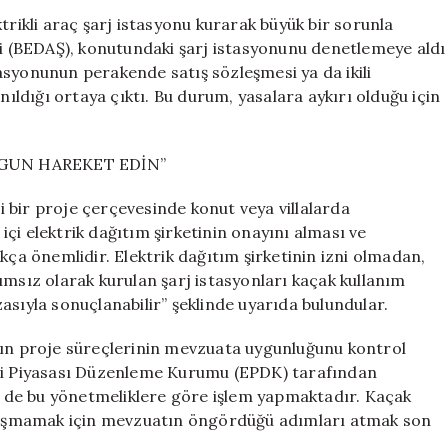
Şarj
trikli araç şarj istasyonu kurarak büyük bir sorunla
Eden
ti (BEDAŞ), konutundaki şarj istasyonunu denetlemeye aldı
Doktora
asyonunun perakende satış sözleşmesi ya da ikili
840
nıldığı ortaya çıktı. Bu durum, yasalara aykırı olduğu için
Bin
TL
Kaçak
GUN HAREKET EDİN”
Elektrik
Cezası
li bir proje çerçevesinde konut veya villalarda
için
 içi elektrik dağıtım şirketinin onayını alması ve
kça önemlidir. Elektrik dağıtım şirketinin izni olmadan,
ımsız olarak kurulan şarj istasyonları kaçak kullanım
asıyla sonuçlanabilir” şeklinde uyarıda bulundular.
nın proje süreçlerinin mevzuata uygunluğunu kontrol
rji Piyasası Düzenleme Kurumu (EPDK) tarafından
ri de bu yönetmeliklere göre işlem yapmaktadır. Kaçak
şılaşmamak için mevzuatın öngördüğü adımları atmak son