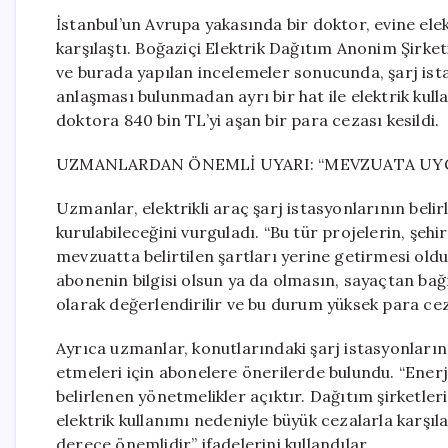
İstanbul’un Avrupa yakasında bir doktor, evine elek
karşılaştı. Boğaziçi Elektrik Dağıtım Anonim Şirke
ve burada yapılan incelemeler sonucunda, şarj ist
anlaşması bulunmadan ayrı bir hat ile elektrik kulla
doktora 840 bin TL’yi aşan bir para cezası kesildi.
UZMANLARDAN ÖNEMLİ UYARI: “MEVZUATA UY
Uzmanlar, elektrikli araç şarj istasyonlarının belir
kurulabileceğini vurguladı. “Bu tür projelerin, şehir
mevzuatta belirtilen şartları yerine getirmesi oldu
abonenin bilgisi olsun ya da olmasın, sayaçtan bağ
olarak değerlendirilir ve bu durum yüksek para cez
Ayrıca uzmanlar, konutlarındaki şarj istasyonları
etmeleri için abonelere önerilerde bulundu. “Ene
belirlenen yönetmelikler açıktır. Dağıtım şirketle
elektrik kullanımı nedeniyle büyük cezalarla kar
derece önemlidir” ifadelerini kullandılar.