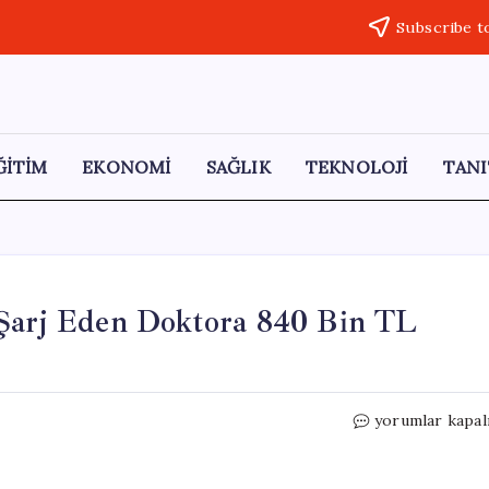
Subscribe t
ĞİTİM
EKONOMİ
SAĞLIK
TEKNOLOJİ
TANI
 Şarj Eden Doktora 840 Bin TL
İstanbul’da
yorumlar kapal
İzin
Almadan
Araç