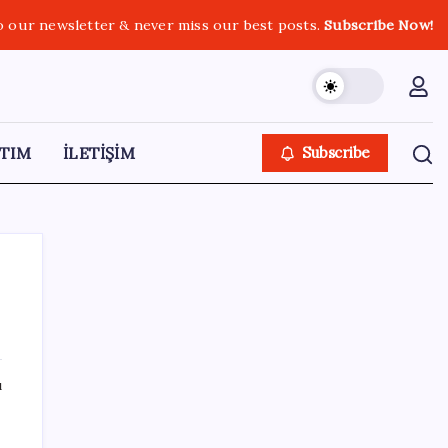
o our newsletter & never miss our best posts.
Subscribe Now!
TIM
İLETİŞİM
Subscribe
SON YAZILAR
ı
Canan Karatay sağlıklı yaşamın sırrını tek
tek açıkladı! ‘Botoksla düzelmez, bu mineral