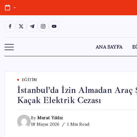
Skip
-
to
content
https://www.facebook.com/
https://twitter.com/
https://t.me/
https://www.instagram.com/
https://youtube.com/
ANA SAYFA
E
EĞITIM
İstanbul’da İzin Almadan Araç
Kaçak Elektrik Cezası
By
Murat Yıldız
18 Mayıs 2026
1 Min Read