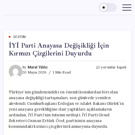
Skip
to
content
EĞITIM
İYİ Parti Anayasa Değişikliği İçin
Kırmızı Çizgilerini Duyurdu
İYİ
By
Murat Yıldız
yorumlar kapalı
Parti
20 Mayıs 2026
1 Min Read
Anayasa
Değişikliği
İçin
Türkiye’nin gündemindeki en önemli konulardan biri olan
Kırmızı
anayasa değişikliği tartışmaları, son günlerde yeniden
Çizgilerini
Duyurdu
alevlendi. Cumhurbaşkanı Erdoğan ve Adalet Bakanı Gürlek’in
için
yeni anayasa gerekliliğine dair yaptıkları açıklamaların
ardından, İYİ Parti’nin tutumu netleşti. İYİ Parti Genel
Sekreteri Osman Ertürk Özel, partisinin anayasa
konusundaki kırmızı çizgilerini kamuoyuna duyurdu.