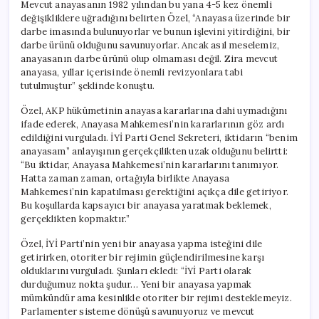
Mevcut anayasanın 1982 yılından bu yana 4-5 kez önemli
değişikliklere uğradığını belirten Özel, “Anayasa üzerinde bir
darbe imasında bulunuyorlar ve bunun işlevini yitirdiğini, bir
darbe ürünü olduğunu savunuyorlar. Ancak asıl meselemiz,
anayasanın darbe ürünü olup olmaması değil. Zira mevcut
anayasa, yıllar içerisinde önemli revizyonlara tabi
tutulmuştur” şeklinde konuştu.
Özel, AKP hükümetinin anayasa kararlarına dahi uymadığını
ifade ederek, Anayasa Mahkemesi’nin kararlarının göz ardı
edildiğini vurguladı. İYİ Parti Genel Sekreteri, iktidarın “benim
anayasam” anlayışının gerçekçilikten uzak olduğunu belirtti:
“Bu iktidar, Anayasa Mahkemesi’nin kararlarını tanımıyor.
Hatta zaman zaman, ortağıyla birlikte Anayasa
Mahkemesi’nin kapatılması gerektiğini açıkça dile getiriyor.
Bu koşullarda kapsayıcı bir anayasa yaratmak beklemek,
gerçeklikten kopmaktır.”
Özel, İYİ Parti’nin yeni bir anayasa yapma isteğini dile
getirirken, otoriter bir rejimin güçlendirilmesine karşı
olduklarını vurguladı. Şunları ekledi: “İYİ Parti olarak
durduğumuz nokta şudur… Yeni bir anayasa yapmak
mümkündür ama kesinlikle otoriter bir rejimi desteklemeyiz.
Parlamenter sisteme dönüşü savunuyoruz ve mevcut